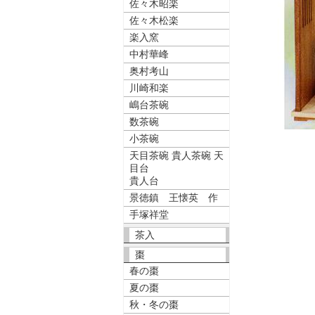
佐々木昭楽
佐々木松楽
楽入窯
中村華峰
奥村考山
川崎和楽
嶋台茶碗
数茶碗
小茶碗
天目茶碗 貴人茶碗 天
目台
貴人台
景徳鎮 王懐英 作
手塚祥堂
茶入
棗
春の棗
夏の棗
秋・冬の棗