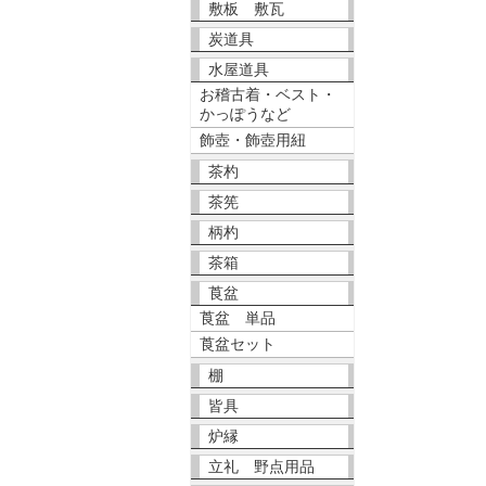
敷板 敷瓦
炭道具
水屋道具
お稽古着・ベスト・
かっぽうなど
飾壺・飾壺用紐
茶杓
茶筅
柄杓
茶箱
莨盆
莨盆 単品
莨盆セット
棚
皆具
炉縁
立礼 野点用品