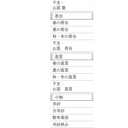
干支・
お題 棗
香合
春の香合
夏の香合
秋・冬の香合
干支・
お題 香合
蓋置
春の蓋置
夏の蓋置
秋・冬の蓋置
干支・
お題 蓋置
小物
帛紗
古帛紗
数奇屋袋
帛紗挟み