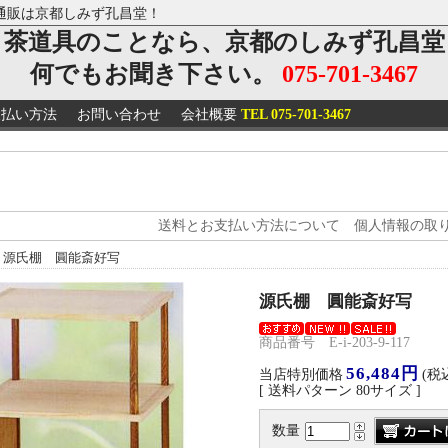
通販は京都しみず孔昌堂！
茶道具のことなら、京都のしみず孔昌堂
何でもお聞き下さい。
075-701-3467
支払い方法
お問い合わせ
会社概要
TEL 075-701-3467
送料とお支払い方法について
個人情報の取
> 源氏棚 圓能斎好写
源氏棚 圓能斎好写
商品番号 E-i-203-9-117
56,484円
当店特別価格
(税
[ 送料パターン 80サイズ ]
数量