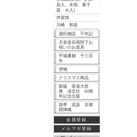
花入、水指、菓子
器、火入]
伊賀焼
川崎 和楽
源氏物語 千年記
天皇皇后両陛下お
祝いのお道具
平城遷都 千三百
年
塗物
クリスマス商品
新版 茶道大辞
典 淡交社 60周
年記念出版
袋帯 泥染 京都
西陣織
会員登録
メルマガ登録