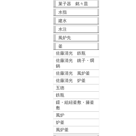
菓子器 銘々皿
水指
建水
水注
風炉先
釜
佐藤清光 鉄瓶
佐藤清光 銚子・燗
鍋
佐藤清光 風炉釜
佐藤清光 炉釜
五徳
鉄瓶
鐶・組紐釜敷・籐釜
敷
風炉
炉釜
風炉釜