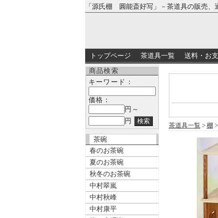
「源氏棚 圓能斎好写」－茶道具の販売、
トップページ
茶道具一覧
送料・お
商品検索
キーワード：
価格：
円～
円
茶道具一覧
>
棚
茶碗
春のお茶碗
夏のお茶碗
秋冬のお茶碗
中村翠嵐
中村秋峰
中村康平