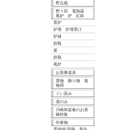
野点籠
野々田 電熱器
風炉 炉 紅鉢
置炉
炉壇 炉壇受け
炉縁
鉄瓶
釜
鉄瓶
風炉
お茶事道具
置物 飾り物 進
物用
ぐい呑み
湯のみ
川崎和楽春のお茶
碗特集
作家物
景徳鎮[茶碗、香合、