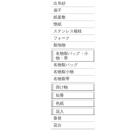
出帛紗
扇子
紙釜敷
懐紙
ステンレス楊枝
フォーク
裂地物
名物裂バッグ・小
物・帯
名物裂バッグ
名物裂小物
名物裂帯
掛け軸
短冊
色紙
花入
垂発
花台