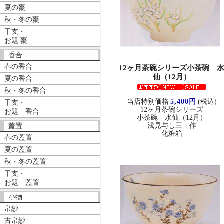
夏の棗
秋・冬の棗
干支・
お題 棗
香合
春の香合
12ヶ月茶碗シリーズ
小茶碗 
仙（12月）
夏の香合
秋・冬の香合
当店特別価格
5,400円
(税込)
干支・
12ヶ月茶碗シリーズ
お題 香合
小茶碗 水仙（12月）
浅見与し三 作
蓋置
化粧箱
春の蓋置
夏の蓋置
秋・冬の蓋置
干支・
お題 蓋置
小物
帛紗
古帛紗