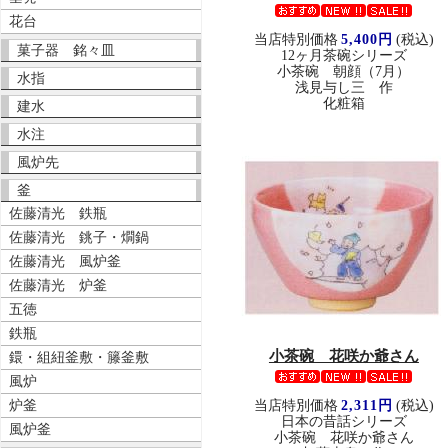
花台
当店特別価格
5,400円
(税込)
菓子器 銘々皿
12ヶ月茶碗シリーズ
小茶碗 朝顔（7月）
水指
浅見与し三 作
化粧箱
建水
水注
風炉先
釜
佐藤清光 鉄瓶
佐藤清光 銚子・燗鍋
佐藤清光 風炉釜
佐藤清光 炉釜
五徳
鉄瓶
小茶碗 花咲か爺さん
鐶・組紐釜敷・籐釜敷
風炉
炉釜
当店特別価格
2,311円
(税込)
日本の昔話シリーズ
風炉釜
小茶碗 花咲か爺さん