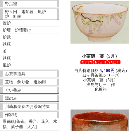
野点籠
野々田 電熱器 風炉
炉 紅鉢
置炉
炉壇 炉壇受け
炉縁
鉄瓶
釜
小茶碗 藤（5月）
鉄瓶
風炉
当店特別価格
5,400円
(税込)
お茶事道具
12ヶ月茶碗シリーズ
小茶碗 藤（5月）
置物 飾り物 進物用
浅見与し三 作
化粧箱
ぐい呑み
湯のみ
川崎和楽春のお茶碗特集
作家物
景徳鎮[茶碗、香合、花入、水
指、菓子器、火入]