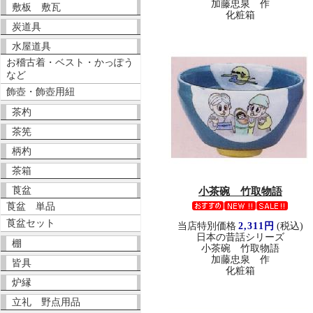
加藤忠泉 作
敷板 敷瓦
化粧箱
炭道具
水屋道具
お稽古着・ベスト・かっぽう
など
飾壺・飾壺用紐
茶杓
茶筅
柄杓
茶箱
莨盆
小茶碗 竹取物語
莨盆 単品
莨盆セット
当店特別価格
2,311円
(税込)
日本の昔話シリーズ
棚
小茶碗 竹取物語
加藤忠泉 作
皆具
化粧箱
炉縁
立礼 野点用品