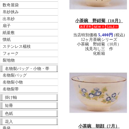
数奇屋袋
帛紗挟み
出帛紗
小茶碗 野紺菊（10月）
扇子
紙釜敷
当店特別価格
5,400円
(税込)
懐紙
12ヶ月茶碗シリーズ
小茶碗 野紺菊（10月）
ステンレス楊枝
浅見与し三 作
フォーク
化粧箱
裂地物
名物裂バッグ・小物・帯
名物裂バッグ
名物裂小物
名物裂帯
掛け軸
短冊
色紙
花入
小茶碗 朝顔（7月）
垂発