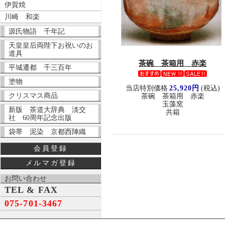
伊賀焼
川崎 和楽
源氏物語 千年記
天皇皇后両陛下お祝いのお
道具
茶碗 茶箱用 赤楽
平城遷都 千三百年
塗物
当店特別価格
25,920円
(税込)
クリスマス商品
茶碗 茶箱用 赤楽
玉藻窯
新版 茶道大辞典 淡交
共箱
社 60周年記念出版
袋帯 泥染 京都西陣織
会員登録
メルマガ登録
お問い合わせ
TEL & FAX
075-701-3467