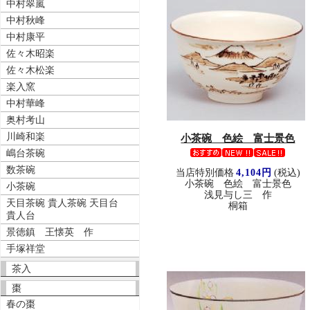
中村翠嵐
中村秋峰
中村康平
佐々木昭楽
佐々木松楽
楽入窯
中村華峰
奥村考山
川崎和楽
小茶碗 色絵 富士景色
嶋台茶碗
数茶碗
当店特別価格
4,104円
(税込)
小茶碗 色絵 富士景色
小茶碗
浅見与し三 作
天目茶碗 貴人茶碗 天目台
桐箱
貴人台
景徳鎮 王懐英 作
手塚祥堂
茶入
棗
春の棗