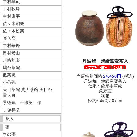
中村翠嵐
中村秋峰
中村康平
佐々木昭楽
佐々木松楽
楽入窯
中村華峰
奥村考山
川崎和楽
丹波焼 焼締窯変茶入
嶋台茶碗
数茶碗
当店特別価格
54,450円
(税込)
丹波焼 焼締窯変茶入
小茶碗
仕服：薩摩手華紋
天目茶碗 貴人茶碗 天目台
象牙蓋
貴人台
桐箱
径約6.4×高7.8ｃｍ
景徳鎮 王懐英 作
手塚祥堂
茶入
棗
春の棗