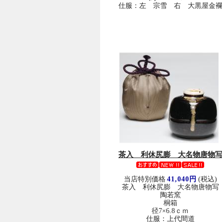
仕服：左 宗雪 右 大黒屋金
茶入 利休尻膨 大名物唐物
当店特別価格
41,040円
(税込)
茶入 利休尻膨 大名物唐物写
陶若窯
桐箱
径7×6.8ｃｍ
仕服：上代間道