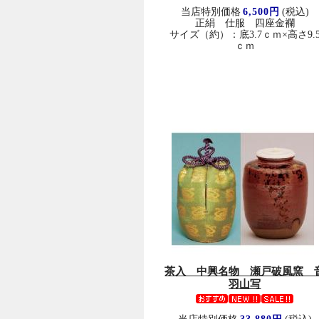
当店特別価格
6,500円
(税込)
正絹 仕服 四座金襴
サイズ（約）：底3.7ｃｍ×高さ9.
ｃｍ
茶入 中興名物 瀬戸破風窯 
羽山写