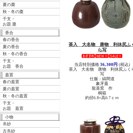
夏の棗
秋・冬の棗
干支・
お題 棗
香合
春の香合
茶入 大名物 唐物 利休尻ふ
夏の香合
ら写
秋・冬の香合
干支・
当店特別価格
36,300円
(税込)
お題 香合
茶入 大名物 唐物 利休尻ふく
写
蓋置
仕服：縞間道
春の蓋置
象牙蓋
龍喜窯 作
夏の蓋置
桐箱
秋・冬の蓋置
約径6.8×高6.7ｃｍ
干支・
お題 蓋置
小物
帛紗
古帛紗