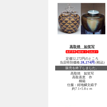
高取焼 如笑写
定価52,272円のところ
当店特別価格
28,274円
(税込)
販売を終了しました。
高取焼 如笑写
高取喜恵 作
桐箱
仕服：紺地鱗文緞子
約7.1×5.8ｃｍ