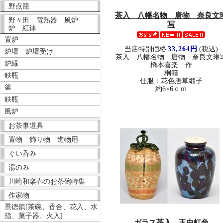
野点籠
茶入 八幡名物 唐物 奈良文
野々田 電熱器 風炉
写
炉 紅鉢
置炉
当店特別価格
33,264円
(税込)
炉壇 炉壇受け
茶入 八幡名物 唐物 奈良文琳
炉縁
橋本喜楽 作
桐箱
鉄瓶
仕服：花色唐草緞子
釜
約6×6ｃｍ
鉄瓶
風炉
お茶事道具
置物 飾り物 進物用
ぐい呑み
湯のみ
川崎和楽春のお茶碗特集
作家物
景徳鎮[茶碗、香合、花入、水
指、菓子器、火入]
ガラス茶入 玉虫虹色