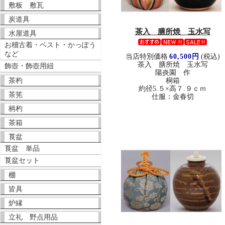
敷板 敷瓦
炭道具
茶入 膳所焼 玉水写
水屋道具
お稽古着・ベスト・かっぽう
など
当店特別価格
60,500円
(税込)
茶入 膳所焼 玉水写
飾壺・飾壺用紐
陽炎園 作
茶杓
桐箱
約径5.５×高７.９ｃｍ
茶筅
仕服：金春切
柄杓
茶箱
莨盆
莨盆 単品
莨盆セット
棚
皆具
炉縁
立礼 野点用品