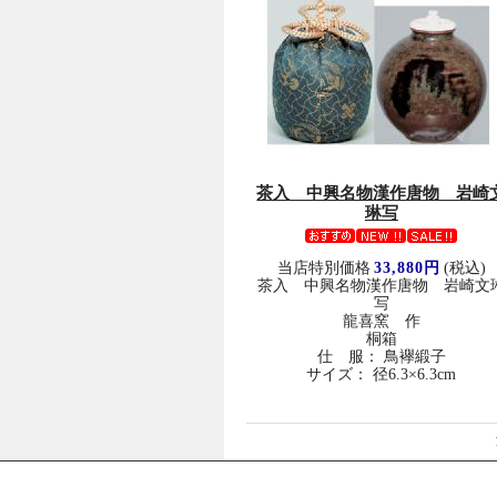
茶入 中興名物漢作唐物 岩崎
琳写
当店特別価格
33,880円
(税込)
茶入 中興名物漢作唐物 岩崎文
写
龍喜窯 作
桐箱
仕 服： 鳥襷緞子
サイズ： 径6.3×6.3cm