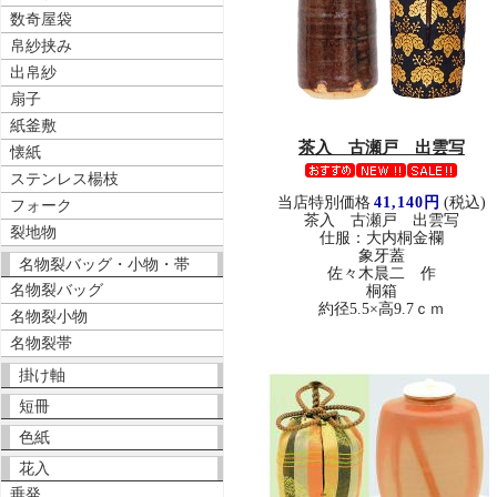
数奇屋袋
帛紗挟み
出帛紗
扇子
紙釜敷
茶入 古瀬戸 出雲写
懐紙
ステンレス楊枝
当店特別価格
41,140円
(税込)
フォーク
茶入 古瀬戸 出雲写
裂地物
仕服：大内桐金襴
象牙蓋
名物裂バッグ・小物・帯
佐々木晨二 作
名物裂バッグ
桐箱
約径5.5×高9.7ｃｍ
名物裂小物
名物裂帯
掛け軸
短冊
色紙
花入
垂発