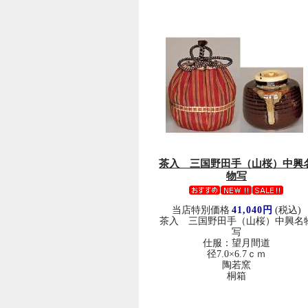
茶入 三国野田手（山桜）中興
物写
当店特別価格
41,040円
(税込)
茶入 三国野田手（山桜）中興名
写
仕服：望月間道
径7.0×6.7ｃｍ
陶若窯
桐箱