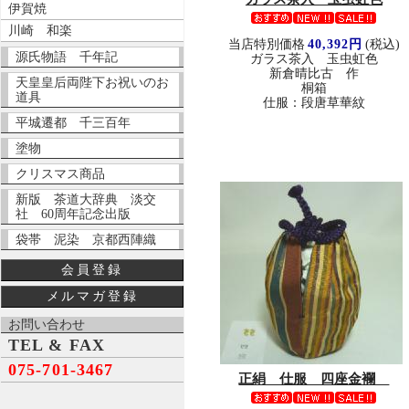
伊賀焼
川崎 和楽
当店特別価格
40,392円
(税込)
源氏物語 千年記
ガラス茶入 玉虫虹色
新倉晴比古 作
天皇皇后両陛下お祝いのお
桐箱
道具
仕服：段唐草華紋
平城遷都 千三百年
塗物
クリスマス商品
新版 茶道大辞典 淡交
社 60周年記念出版
袋帯 泥染 京都西陣織
会員登録
メルマガ登録
お問い合わせ
TEL & FAX
075-701-3467
正絹 仕服 四座金襴