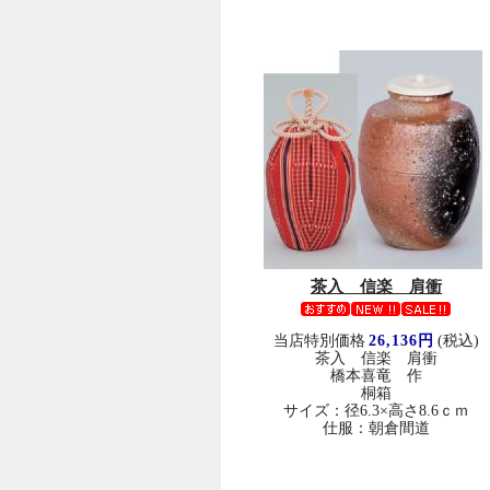
茶入 信楽 肩衝
当店特別価格
26,136円
(税込)
茶入 信楽 肩衝
橋本喜竜 作
桐箱
サイズ：径6.3×高さ8.6ｃｍ
仕服：朝倉間道