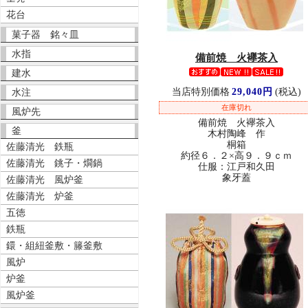
花台
菓子器 銘々皿
水指
備前焼 火襷茶入
建水
当店特別価格
29,040円
(税込)
水注
在庫切れ
風炉先
備前焼 火襷茶入
釜
木村陶峰 作
桐箱
佐藤清光 鉄瓶
約径６．２×高９．９ｃｍ
佐藤清光 銚子・燗鍋
仕服：江戸和久田
象牙蓋
佐藤清光 風炉釜
佐藤清光 炉釜
五徳
鉄瓶
鐶・組紐釜敷・籐釜敷
風炉
炉釜
風炉釜