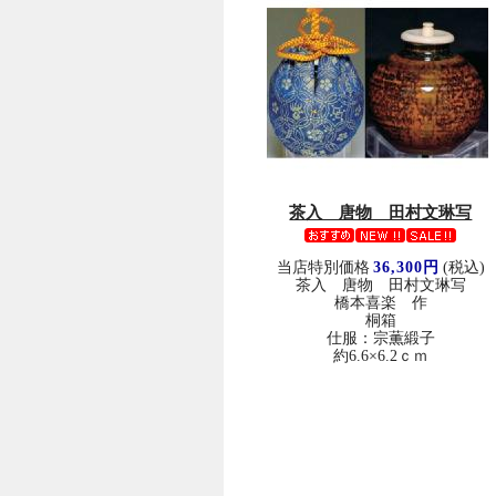
茶入 唐物 田村文琳写
当店特別価格
36,300円
(税込)
茶入 唐物 田村文琳写
橋本喜楽 作
桐箱
仕服：宗薫緞子
約6.6×6.2ｃｍ