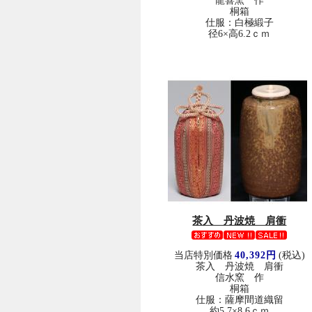
龍喜窯 作
桐箱
仕服：白極緞子
径6×高6.2ｃｍ
茶入 丹波焼 肩衝
当店特別価格
40,392円
(税込)
茶入 丹波焼 肩衝
信水窯 作
桐箱
仕服：薩摩間道織留
約5.7×8.6ｃｍ