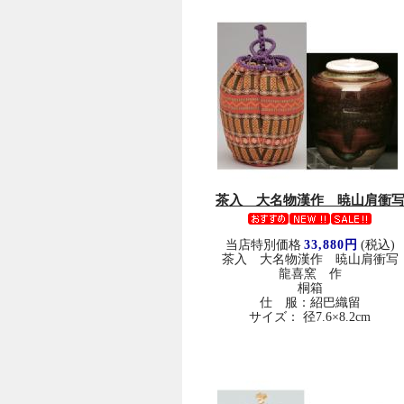
茶入 大名物漢作 暁山肩衝
当店特別価格
33,880円
(税込)
茶入 大名物漢作 暁山肩衝写
龍喜窯 作
桐箱
仕 服：紹巴織留
サイズ： 径7.6×8.2cm