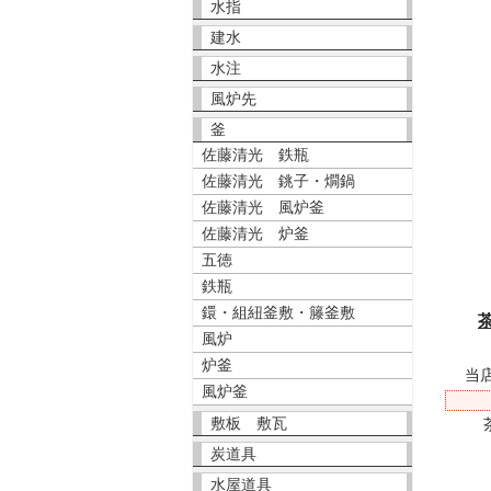
水指
建水
水注
風炉先
釜
佐藤清光 鉄瓶
佐藤清光 銚子・燗鍋
佐藤清光 風炉釜
佐藤清光 炉釜
五徳
鉄瓶
鐶・組紐釜敷・籐釜敷
風炉
炉釜
当
風炉釜
敷板 敷瓦
炭道具
水屋道具