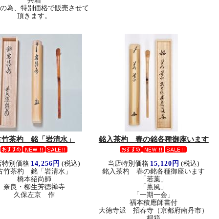
共箱
品の為、特別価格で販売させて
頂きます。
古竹茶杓 銘「岩清水」
銘入茶杓 春の銘各種御座います
店特別価格
14,256円
(税込)
当店特別価格
15,120円
(税込)
古竹茶杓 銘「岩清水」
銘入茶杓 春の銘各種御座います
橋本紹尚師
「若葉」
奈良・柳生芳徳禅寺
「薫風」
久保左京 作
「一期一会」
福本積應師書付
大徳寺派 招春寺（京都府南丹市）
桐箱