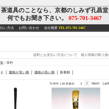
茶道具のことなら、京都のしみず孔昌堂
何でもお聞き下さい。
075-701-3467
支払い方法
お問い合わせ
会社概要
TEL 075-701-3467
送料とお支払い方法について
個人情報の取り扱
一覧
> 茶杓
替え
価格が安い順
価格が高い順
新着順
2
70 件中 1-60 件表示
1