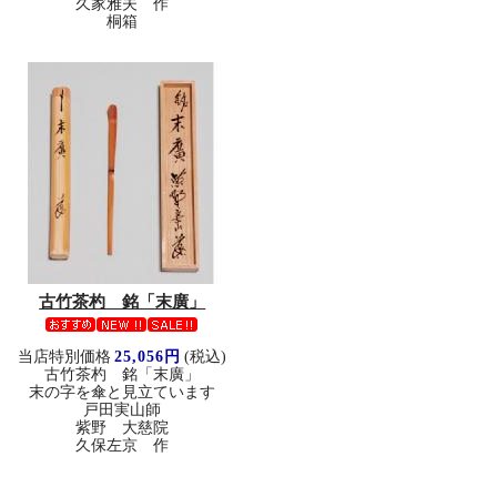
久家雅夫 作
桐箱
古竹茶杓 銘「末廣」
当店特別価格
25,056円
(税込)
古竹茶杓 銘「末廣」
末の字を傘と見立ています
戸田実山師
紫野 大慈院
久保左京 作