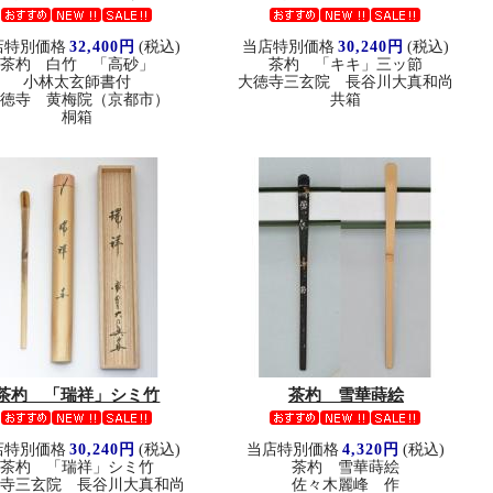
店特別価格
32,400円
(税込)
当店特別価格
30,240円
(税込)
茶杓 白竹 「高砂」
茶杓 「キキ」三ッ節
小林太玄師書付
大徳寺三玄院 長谷川大真和尚
大徳寺 黄梅院（京都市）
共箱
桐箱
茶杓 「瑞祥」シミ竹
茶杓 雪華蒔絵
店特別価格
30,240円
(税込)
当店特別価格
4,320円
(税込)
茶杓 「瑞祥」シミ竹
茶杓 雪華蒔絵
徳寺三玄院 長谷川大真和尚
佐々木麗峰 作