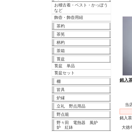
お稽古着・ベスト・かっぽう
など
飾壺・飾壺用紐
茶杓
茶筅
柄杓
茶箱
莨盆
莨盆 単品
莨盆セット
銘入
棚
皆具
炉縁
当
立礼 野点用品
野点籠
銘入
野々田 電熱器 風炉
炉 紅鉢
大徳