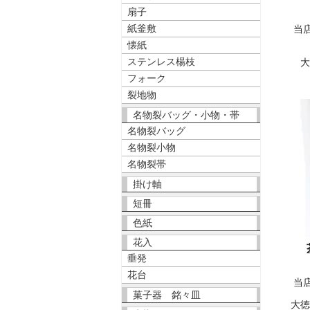
扇子
紙釜敷
当
懐紙
ステンレス楊枝
フォーク
裂地物
名物裂バッグ・小物・帯
名物裂バッグ
名物裂小物
名物裂帯
掛け軸
短冊
色紙
花入
垂発
花台
当
菓子器 銘々皿
大