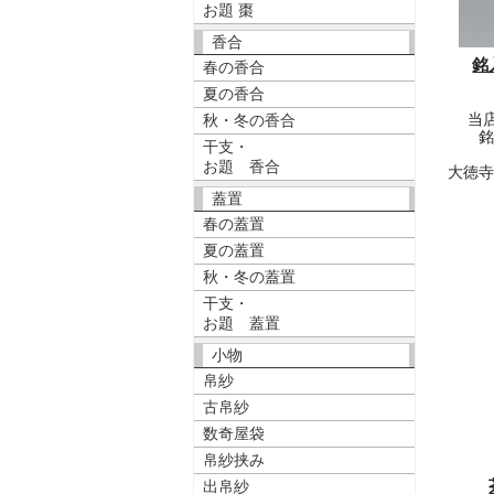
お題 棗
香合
銘
春の香合
夏の香合
当
秋・冬の香合
干支・
お題 香合
大徳
蓋置
春の蓋置
夏の蓋置
秋・冬の蓋置
干支・
お題 蓋置
小物
帛紗
古帛紗
数奇屋袋
帛紗挟み
出帛紗