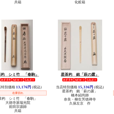
共箱
化粧箱
茶杓 シミ竹 「春駒」
星茶杓 銘「萩の露」
店特別価格
13,176円
(税込)
当店特別価格
15,336円
(税込)
星茶杓 銘「萩の露」
在庫切れ
橋本紹尚師
茶杓 シミ竹 「春駒」
奈良・柳生芳徳禅寺
大徳寺派瑞光院
久保左京 作
前田宗源師
共箱