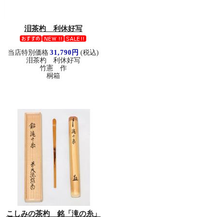
泪茶杓 利休好写
当店特別価格
31,790円
(税込)
泪茶杓 利休好写
竹憲 作
桐箱
こしみの茶杓 銘「滝の糸」