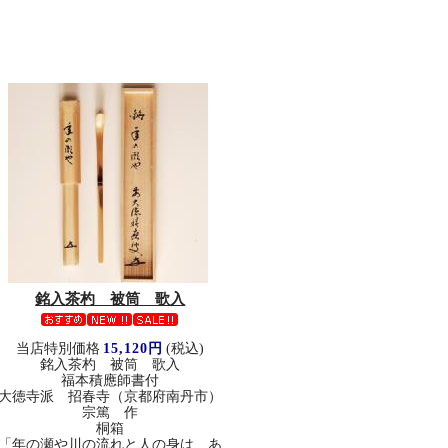
銘入茶杓 被筒 歌入
当店特別価格
15,120円
(税込)
銘入茶杓 被筒 歌入
福本積應師書付
大徳寺派 招春寺（京都府南丹市）
宗篤 作
桐箱
「年の瀬や川の流れと人の身は あ