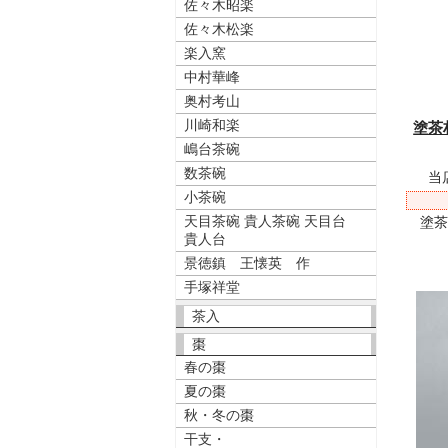
佐々木昭楽
佐々木松楽
楽入窯
中村華峰
奥村考山
川崎和楽
塗茶
嶋台茶碗
数茶碗
当
小茶碗
天目茶碗 貴人茶碗 天目台
塗
貴人台
景徳鎮 王懐英 作
手塚祥堂
茶入
棗
春の棗
夏の棗
秋・冬の棗
干支・