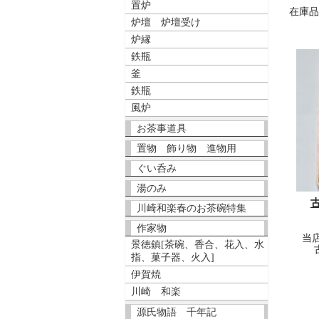
置炉
在庫
炉壇 炉壇受け
炉縁
鉄瓶
釜
鉄瓶
風炉
お茶事道具
置物 飾り物 進物用
ぐい呑み
湯のみ
川崎和楽春のお茶碗特集
作家物
当
景徳鎮[茶碗、香合、花入、水
指、菓子器、火入]
伊賀焼
川崎 和楽
源氏物語 千年記