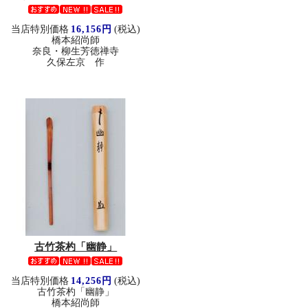
当店特別価格
16,156円
(税込)
橋本紹尚師
奈良・柳生芳徳禅寺
久保左京 作
古竹茶杓「幽静」
当店特別価格
14,256円
(税込)
古竹茶杓「幽静」
橋本紹尚師