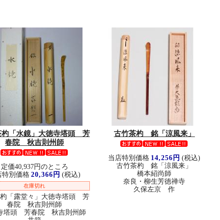
茶杓「水鏡」大徳寺塔頭 芳
古竹茶杓 銘「涼風来」
春院 秋吉則州師
当店特別価格
14,256円
(税込)
古竹茶杓 銘「涼風来」
定価40,937円のところ
橋本紹尚師
店特別価格
20,366円
(税込)
奈良・柳生芳徳禅寺
在庫切れ
久保左京 作
茶杓「露堂々」大徳寺塔頭 芳
春院 秋吉則州師
寺塔頭 芳春院 秋吉則州師