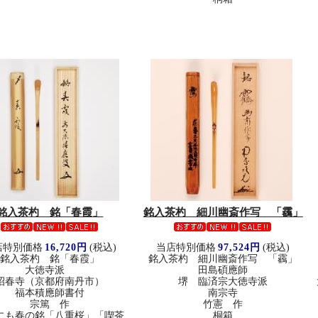
銘入茶杓 銘「春霞」
銘入茶杓 細川幽斎作写 「靏」
店特別価格
16,720円
(税込)
当店特別価格
97,524円
(税込)
銘入茶杓 銘「春霞」
銘入茶杓 細川幽斎作写 「靏」
大徳寺派
田島碩應師
招春寺（京都府南丹市）
堺 臨済宗大徳寺派
福本積應師書付
南宗寺
宗篤 作
竹憲 作
にも春の銘「八重桜」「喫茶
桐箱