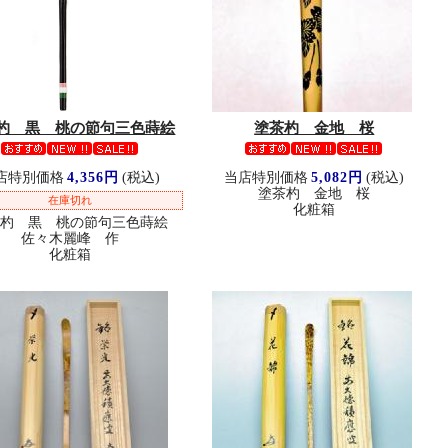
杓 黒 桃の節句三色蒔絵
塗茶杓 金地 桜
店特別価格
4,356円
(税込)
当店特別価格
5,082円
(税込)
塗茶杓 金地 桜
在庫切れ
化粧箱
茶杓 黒 桃の節句三色蒔絵
佐々木麗峰 作
化粧箱