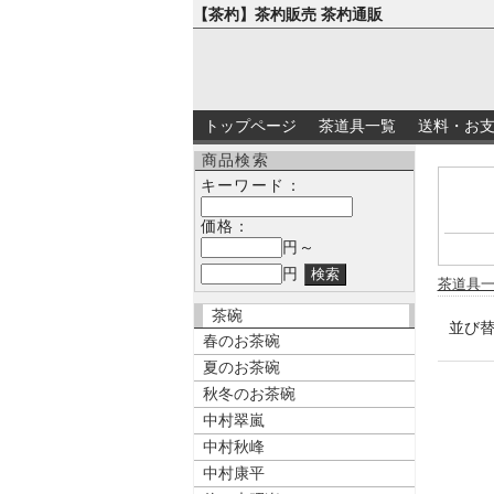
【茶杓】茶杓販売 茶杓通販
トップページ
茶道具一覧
送料・お
商品検索
キーワード：
価格：
円～
円
茶道具
茶碗
並び
春のお茶碗
夏のお茶碗
秋冬のお茶碗
中村翠嵐
中村秋峰
中村康平