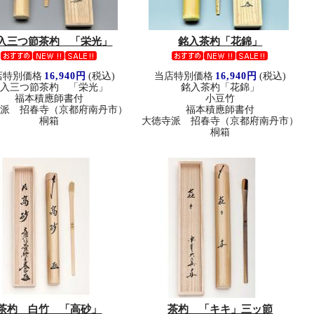
入三つ節茶杓 「栄光」
銘入茶杓「花錦」
店特別価格
16,940円
(税込)
当店特別価格
16,940円
(税込)
銘入三つ節茶杓 「栄光」
銘入茶杓「花錦」
福本積應師書付
小豆竹
寺派 招春寺（京都府南丹市）
福本積應師書付
桐箱
大徳寺派 招春寺（京都府南丹市）
桐箱
茶杓 白竹 「高砂」
茶杓 「キキ」三ッ節