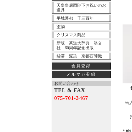
天皇皇后両陛下お祝いのお
道具
平城遷都 千三百年
塗物
クリスマス商品
新版 茶道大辞典 淡交
社 60周年記念出版
袋帯 泥染 京都西陣織
会員登録
メルマガ登録
お問い合わせ
TEL & FAX
075-701-3467
当
＊他