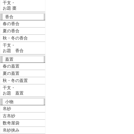
干支・
お題 棗
香合
春の香合
夏の香合
秋・冬の香合
干支・
お題 香合
蓋置
春の蓋置
夏の蓋置
秋・冬の蓋置
干支・
お題 蓋置
小物
帛紗
古帛紗
数奇屋袋
帛紗挟み