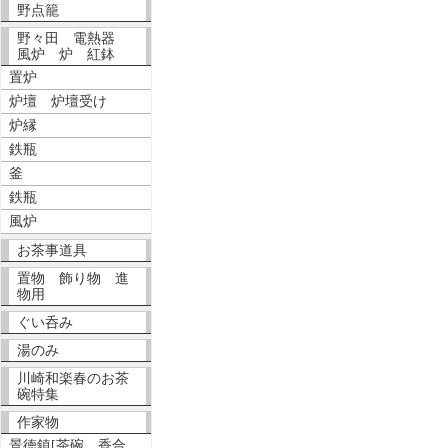
野点籠
野々田 電熱器
風炉 炉 紅鉢
置炉
炉壇 炉壇受け
炉縁
鉄瓶
釜
鉄瓶
風炉
お茶事道具
置物 飾り物 進
物用
ぐい呑み
湯のみ
川崎和楽春のお茶
碗特集
作家物
景徳鎮[茶碗、香合、