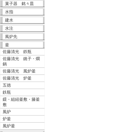
菓子器 銘々皿
水指
建水
水注
風炉先
釜
佐藤清光 鉄瓶
佐藤清光 銚子・燗
鍋
佐藤清光 風炉釜
佐藤清光 炉釜
五徳
鉄瓶
鐶・組紐釜敷・籐釜
敷
風炉
炉釜
風炉釜