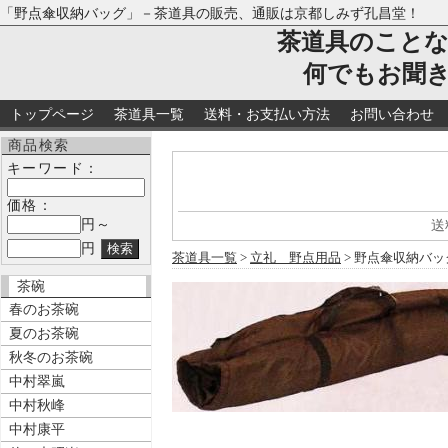
「野点傘収納バッグ」－茶道具の販売、通販は京都しみず孔昌堂！
茶道具のこと
何でもお聞
トップページ
茶道具一覧
送料・お支払い方法
お問い合わせ
商品検索
キーワード：
価格：
円～
送
円
茶道具一覧
>
立礼 野点用品
> 野点傘収納バッ
茶碗
春のお茶碗
夏のお茶碗
秋冬のお茶碗
中村翠嵐
中村秋峰
中村康平