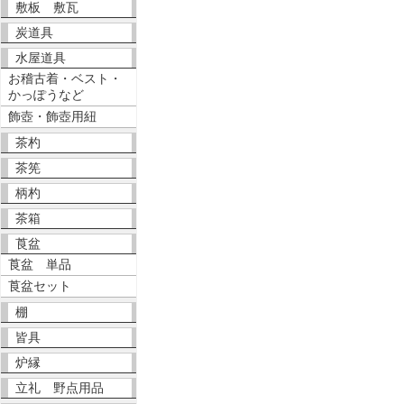
敷板 敷瓦
炭道具
水屋道具
お稽古着・ベスト・
かっぽうなど
飾壺・飾壺用紐
茶杓
茶筅
柄杓
茶箱
莨盆
莨盆 単品
莨盆セット
棚
皆具
炉縁
立礼 野点用品