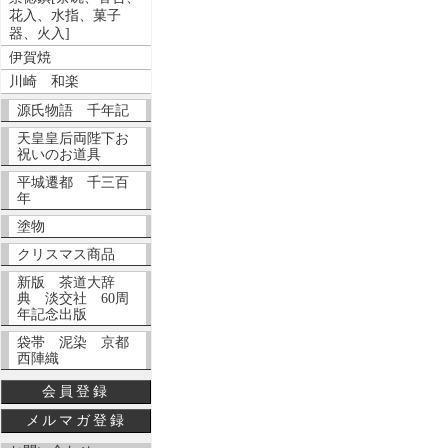
花入、水指、菓子
器、火入]
伊賀焼
川崎 和楽
源氏物語 千年記
天皇皇后両陛下お
祝いのお道具
平城遷都 千三百
年
塗物
クリスマス商品
新版 茶道大辞
典 淡交社 60周
年記念出版
袋帯 泥染 京都
西陣織
会員登録
メルマガ登録