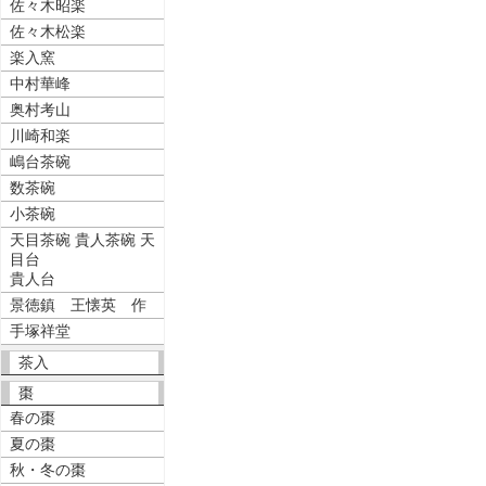
佐々木昭楽
佐々木松楽
楽入窯
中村華峰
奥村考山
川崎和楽
嶋台茶碗
数茶碗
小茶碗
天目茶碗 貴人茶碗 天
目台
貴人台
景徳鎮 王懐英 作
手塚祥堂
茶入
棗
春の棗
夏の棗
秋・冬の棗