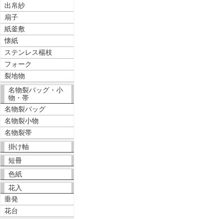
出帛紗
扇子
紙釜敷
懐紙
ステンレス楊枝
フォーク
裂地物
名物裂バッグ・小
物・帯
名物裂バッグ
名物裂小物
名物裂帯
掛け軸
短冊
色紙
花入
垂発
花台