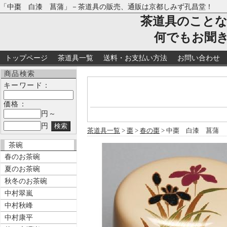
「中棗 白漆 菖蒲」－茶道具の販売、通販は京都しみず孔昌堂！
茶道具のこと
何でもお聞
トップページ
茶道具一覧
送料・お支払い方法
お問い合わせ
商品検索
キーワード：
価格：
円～
円
茶道具一覧
>
棗
>
春の棗
> 中棗 白漆 菖蒲
茶碗
春のお茶碗
夏のお茶碗
秋冬のお茶碗
中村翠嵐
中村秋峰
中村康平