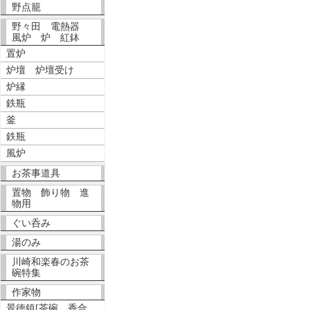
野点籠
野々田 電熱器
風炉 炉 紅鉢
置炉
炉壇 炉壇受け
炉縁
鉄瓶
釜
鉄瓶
風炉
お茶事道具
置物 飾り物 進
物用
ぐい呑み
湯のみ
川崎和楽春のお茶
碗特集
作家物
景徳鎮[茶碗、香合、