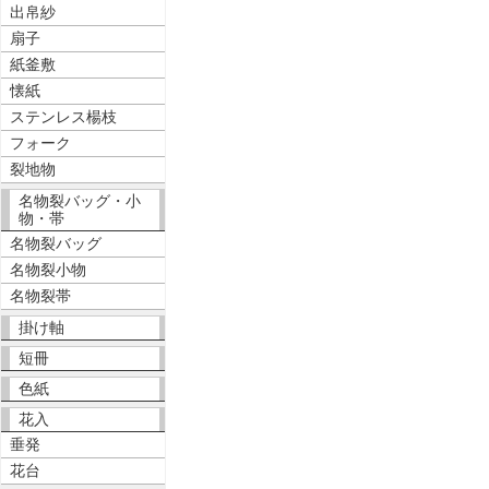
出帛紗
扇子
紙釜敷
懐紙
ステンレス楊枝
フォーク
裂地物
名物裂バッグ・小
物・帯
名物裂バッグ
名物裂小物
名物裂帯
掛け軸
短冊
色紙
花入
垂発
花台