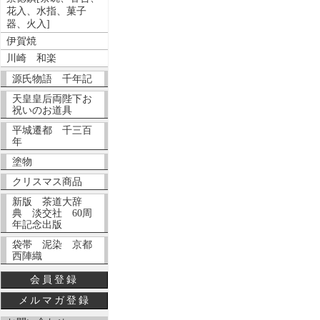
花入、水指、菓子
器、火入]
伊賀焼
川崎 和楽
源氏物語 千年記
天皇皇后両陛下お
祝いのお道具
平城遷都 千三百
年
塗物
クリスマス商品
新版 茶道大辞
典 淡交社 60周
年記念出版
袋帯 泥染 京都
西陣織
会員登録
メルマガ登録