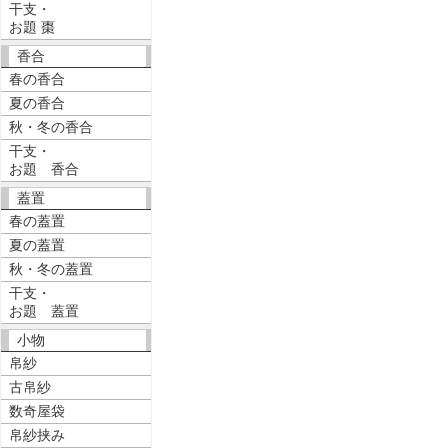
干支・
お題 棗
香合
春の香合
夏の香合
秋・冬の香合
干支・
お題 香合
蓋置
春の蓋置
夏の蓋置
秋・冬の蓋置
干支・
お題 蓋置
小物
帛紗
古帛紗
数奇屋袋
帛紗挟み