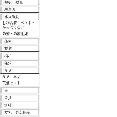
敷板 敷瓦
炭道具
水屋道具
お稽古着・ベスト・
かっぽうなど
飾壺・飾壺用紐
茶杓
茶筅
柄杓
茶箱
莨盆
莨盆 単品
莨盆セット
棚
皆具
炉縁
立礼 野点用品