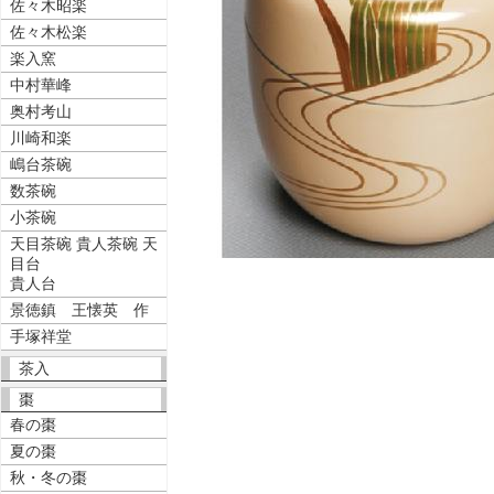
佐々木昭楽
佐々木松楽
楽入窯
中村華峰
奥村考山
川崎和楽
嶋台茶碗
数茶碗
小茶碗
天目茶碗 貴人茶碗 天
目台
貴人台
景徳鎮 王懐英 作
手塚祥堂
茶入
棗
春の棗
夏の棗
秋・冬の棗