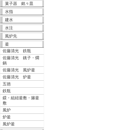
菓子器 銘々皿
水指
建水
水注
風炉先
釜
佐藤清光 鉄瓶
佐藤清光 銚子・燗
鍋
佐藤清光 風炉釜
佐藤清光 炉釜
五徳
鉄瓶
鐶・組紐釜敷・籐釜
敷
風炉
炉釜
風炉釜