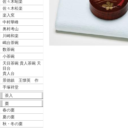
佐々木昭楽
佐々木松楽
楽入窯
中村華峰
奥村考山
川崎和楽
嶋台茶碗
数茶碗
小茶碗
天目茶碗 貴人茶碗 天
目台
貴人台
景徳鎮 王懐英 作
手塚祥堂
茶入
棗
春の棗
夏の棗
秋・冬の棗