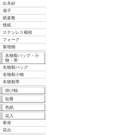
出帛紗
扇子
紙釜敷
懐紙
ステンレス楊枝
フォーク
裂地物
名物裂バッグ・小
物・帯
名物裂バッグ
名物裂小物
名物裂帯
掛け軸
短冊
色紙
花入
垂発
花台