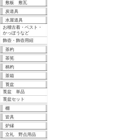
敷板 敷瓦
炭道具
水屋道具
お稽古着・ベスト・
かっぽうなど
飾壺・飾壺用紐
茶杓
茶筅
柄杓
茶箱
莨盆
莨盆 単品
莨盆セット
棚
皆具
炉縁
立礼 野点用品