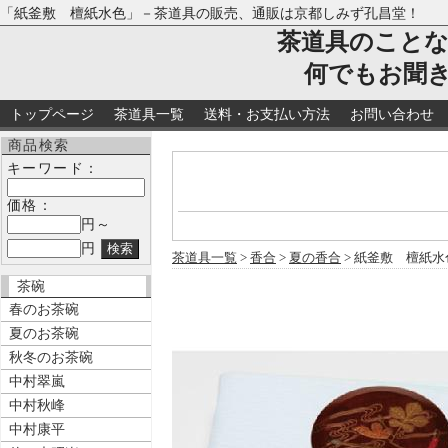
「紙釜敷 檀紙水色」－茶道具の販売、通販は京都しみず孔昌堂！
茶道具のこと
何でもお聞
トップページ
茶道具一覧
送料・お支払い方法
お問い合わせ
商品検索
キーワード：
価格：
円～
円
茶道具一覧
>
香合
>
夏の香合
> 紙釜敷 檀紙水
茶碗
春のお茶碗
夏のお茶碗
秋冬のお茶碗
中村翠嵐
中村秋峰
中村康平