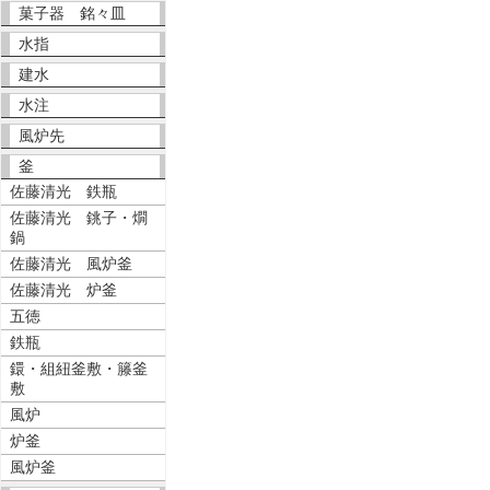
菓子器 銘々皿
水指
建水
水注
風炉先
釜
佐藤清光 鉄瓶
佐藤清光 銚子・燗
鍋
佐藤清光 風炉釜
佐藤清光 炉釜
五徳
鉄瓶
鐶・組紐釜敷・籐釜
敷
風炉
炉釜
風炉釜