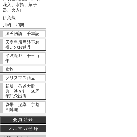
花入、水指、菓子
器、火入]
伊賀焼
川崎 和楽
源氏物語 千年記
天皇皇后両陛下お
祝いのお道具
平城遷都 千三百
年
塗物
クリスマス商品
新版 茶道大辞
典 淡交社 60周
年記念出版
袋帯 泥染 京都
西陣織
会員登録
メルマガ登録