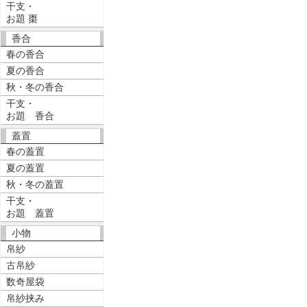
干支・
お題 棗
香合
春の香合
夏の香合
秋・冬の香合
干支・
お題 香合
蓋置
春の蓋置
夏の蓋置
秋・冬の蓋置
干支・
お題 蓋置
小物
帛紗
古帛紗
数奇屋袋
帛紗挟み