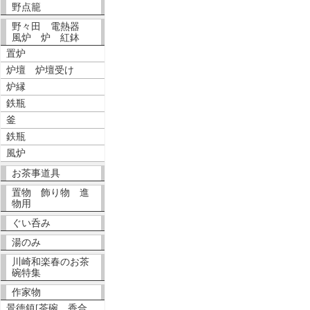
野点籠
野々田 電熱器
風炉 炉 紅鉢
置炉
炉壇 炉壇受け
炉縁
鉄瓶
釜
鉄瓶
風炉
お茶事道具
置物 飾り物 進
物用
ぐい呑み
湯のみ
川崎和楽春のお茶
碗特集
作家物
景徳鎮[茶碗、香合、