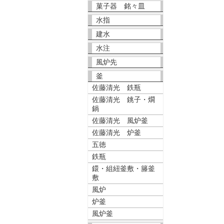
菓子器 銘々皿
水指
建水
水注
風炉先
釜
佐藤清光 鉄瓶
佐藤清光 銚子・燗
鍋
佐藤清光 風炉釜
佐藤清光 炉釜
五徳
鉄瓶
鐶・組紐釜敷・籐釜
敷
風炉
炉釜
風炉釜