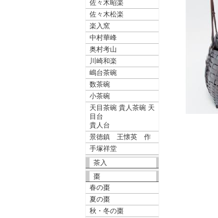
佐々木昭楽
佐々木松楽
楽入窯
中村華峰
奥村考山
川崎和楽
嶋台茶碗
数茶碗
小茶碗
天目茶碗 貴人茶碗 天
目台
貴人台
景徳鎮 王懐英 作
手塚祥堂
茶入
棗
春の棗
夏の棗
秋・冬の棗