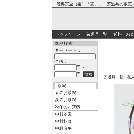
「陸奥宗全（染）「置」」－茶道具の販売
トップページ
茶道具一覧
送料・お
商品検索
キーワード：
価格：
円～
円
茶道具一覧
>
花
茶碗
春のお茶碗
夏のお茶碗
秋冬のお茶碗
中村翠嵐
中村秋峰
中村康平