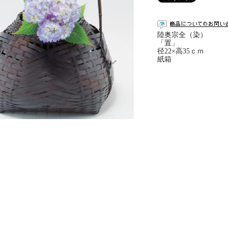
陸奥宗全（染）
「置」
径22×高35ｃｍ
紙箱