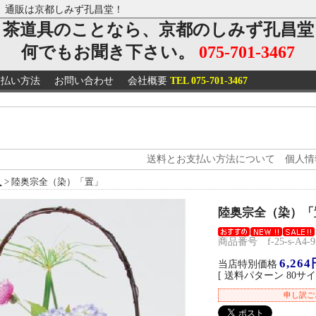
、通販は京都しみず孔昌堂！
茶道具のことなら、京都のしみず孔昌堂
何でもお聞き下さい。
075-701-3467
支払い方法
お問い合わせ
会社概要
TEL 075-701-3467
送料とお支払い方法について
個人情
入
> 陸奥宗全（染）「置」
陸奥宗全（染）「
商品番号 f-25-s-A4-9
6,264
当店特別価格
[ 送料パターン 80サイ
申し訳ご