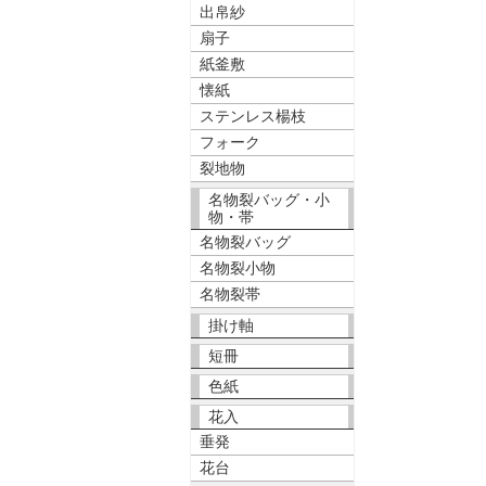
出帛紗
扇子
紙釜敷
懐紙
ステンレス楊枝
フォーク
裂地物
名物裂バッグ・小
物・帯
名物裂バッグ
名物裂小物
名物裂帯
掛け軸
短冊
色紙
花入
垂発
花台