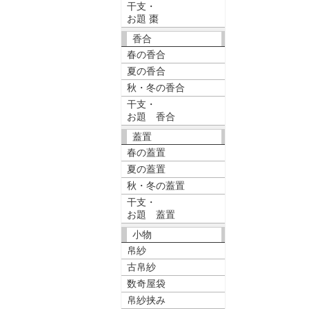
干支・
お題 棗
香合
春の香合
夏の香合
秋・冬の香合
干支・
お題 香合
蓋置
春の蓋置
夏の蓋置
秋・冬の蓋置
干支・
お題 蓋置
小物
帛紗
古帛紗
数奇屋袋
帛紗挟み