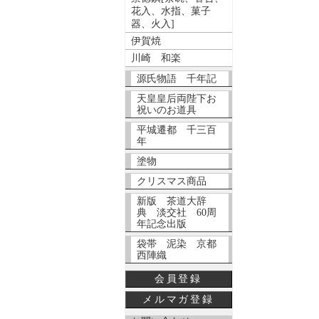
花入、水指、菓子
器、火入]
伊賀焼
川崎 和楽
源氏物語 千年記
天皇皇后両陛下お
祝いのお道具
平城遷都 千三百
年
塗物
クリスマス商品
新版 茶道大辞
典 淡交社 60周
年記念出版
袋帯 泥染 京都
西陣織
会員登録
メルマガ登録