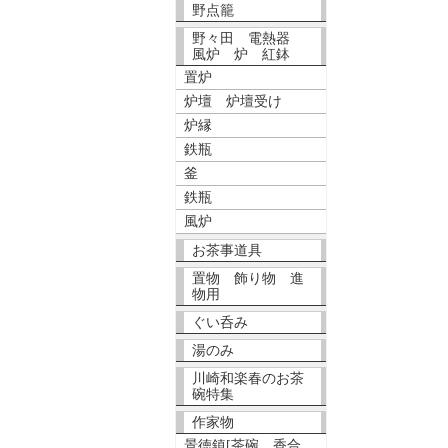
野点籠
野々田 電熱器
風炉 炉 紅鉢
置炉
炉壇 炉壇受け
炉縁
鉄瓶
釜
鉄瓶
風炉
お茶事道具
置物 飾り物 進
物用
ぐい呑み
湯のみ
川崎和楽春のお茶
碗特集
作家物
景徳鎮[茶碗、香合、