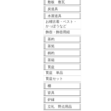
敷板 敷瓦
炭道具
水屋道具
お稽古着・ベスト・
かっぽうなど
飾壺・飾壺用紐
茶杓
茶筅
柄杓
茶箱
莨盆
莨盆 単品
莨盆セット
棚
皆具
炉縁
立礼 野点用品