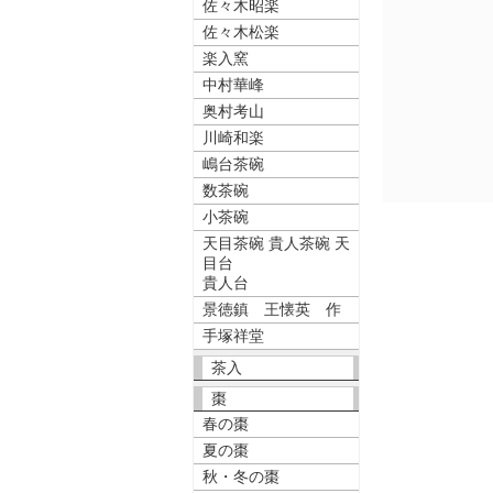
佐々木昭楽
佐々木松楽
楽入窯
中村華峰
奥村考山
川崎和楽
嶋台茶碗
数茶碗
小茶碗
天目茶碗 貴人茶碗 天
目台
貴人台
景徳鎮 王懐英 作
手塚祥堂
茶入
棗
春の棗
夏の棗
秋・冬の棗