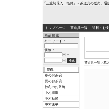
「三重切花入 根付」－茶道具の販売、通
トップページ
茶道具一覧
送料・お
商品検索
キーワード：
価格：
円～
円
茶道具一覧
>
花
茶碗
春のお茶碗
夏のお茶碗
秋冬のお茶碗
中村翠嵐
中村秋峰
中村康平