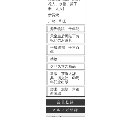
花入、水指、菓子
器、火入]
伊賀焼
川崎 和楽
源氏物語 千年記
天皇皇后両陛下お
祝いのお道具
平城遷都 千三百
年
塗物
クリスマス商品
新版 茶道大辞
典 淡交社 60周
年記念出版
袋帯 泥染 京都
西陣織
会員登録
メルマガ登録