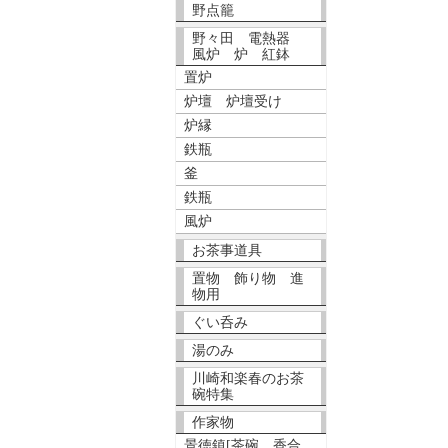
野点籠
野々田 電熱器
風炉 炉 紅鉢
置炉
炉壇 炉壇受け
炉縁
鉄瓶
釜
鉄瓶
風炉
お茶事道具
置物 飾り物 進
物用
ぐい呑み
湯のみ
川崎和楽春のお茶
碗特集
作家物
景徳鎮[茶碗、香合、