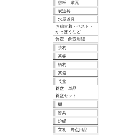
敷板 敷瓦
炭道具
水屋道具
お稽古着・ベスト・
かっぽうなど
飾壺・飾壺用紐
茶杓
茶筅
柄杓
茶箱
莨盆
莨盆 単品
莨盆セット
棚
皆具
炉縁
立礼 野点用品