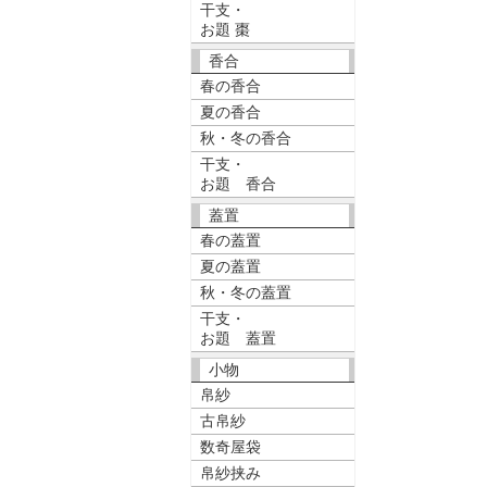
干支・
お題 棗
香合
春の香合
夏の香合
秋・冬の香合
干支・
お題 香合
蓋置
春の蓋置
夏の蓋置
秋・冬の蓋置
干支・
お題 蓋置
小物
帛紗
古帛紗
数奇屋袋
帛紗挟み