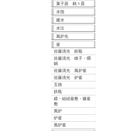
菓子器 銘々皿
水指
建水
水注
風炉先
釜
佐藤清光 鉄瓶
佐藤清光 銚子・燗
鍋
佐藤清光 風炉釜
佐藤清光 炉釜
五徳
鉄瓶
鐶・組紐釜敷・籐釜
敷
風炉
炉釜
風炉釜