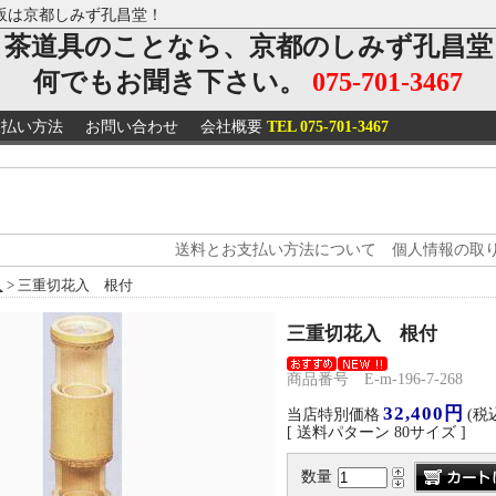
販は京都しみず孔昌堂！
茶道具のことなら、京都のしみず孔昌堂
何でもお聞き下さい。
075-701-3467
支払い方法
お問い合わせ
会社概要
TEL 075-701-3467
送料とお支払い方法について
個人情報の取
入
> 三重切花入 根付
三重切花入 根付
商品番号 E-m-196-7-268
32,400円
当店特別価格
(税
[ 送料パターン 80サイズ ]
数量