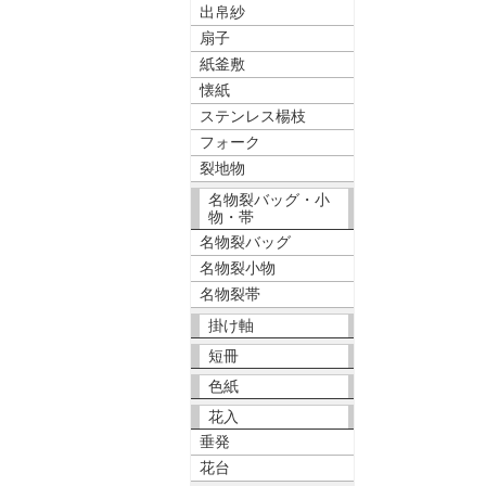
出帛紗
扇子
紙釜敷
懐紙
ステンレス楊枝
フォーク
裂地物
名物裂バッグ・小
物・帯
名物裂バッグ
名物裂小物
名物裂帯
掛け軸
短冊
色紙
花入
垂発
花台