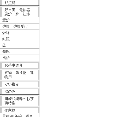
野点籠
野々田 電熱器
風炉 炉 紅鉢
置炉
炉壇 炉壇受け
炉縁
鉄瓶
釜
鉄瓶
風炉
お茶事道具
置物 飾り物 進
物用
ぐい呑み
湯のみ
川崎和楽春のお茶
碗特集
作家物
景徳鎮[茶碗、香合、