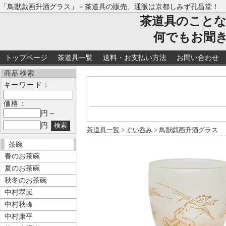
「鳥獣戯画升酒グラス」－茶道具の販売、通販は京都しみず孔昌堂！
茶道具のこと
何でもお聞
トップページ
茶道具一覧
送料・お支払い方法
お問い合わせ
商品検索
キーワード：
価格：
円～
円
茶道具一覧
>
ぐい呑み
> 鳥獣戯画升酒グラス
茶碗
春のお茶碗
夏のお茶碗
秋冬のお茶碗
中村翠嵐
中村秋峰
中村康平