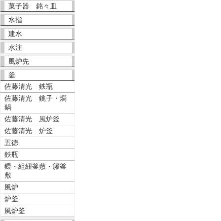
菓子器 銘々皿
水指
建水
水注
風炉先
釜
佐藤清光 鉄瓶
佐藤清光 銚子・燗
鍋
佐藤清光 風炉釜
佐藤清光 炉釜
五徳
鉄瓶
鐶・組紐釜敷・籐釜
敷
風炉
炉釜
風炉釜