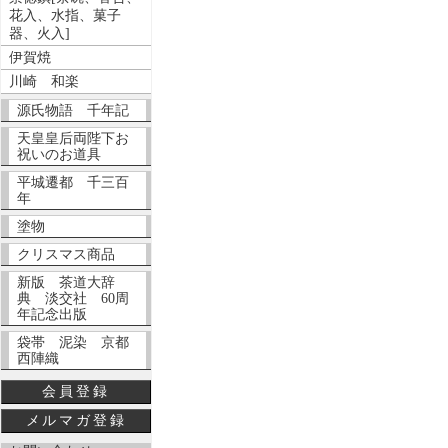
花入、水指、菓子
器、火入]
伊賀焼
川崎 和楽
源氏物語 千年記
天皇皇后両陛下お
祝いのお道具
平城遷都 千三百
年
塗物
クリスマス商品
新版 茶道大辞
典 淡交社 60周
年記念出版
袋帯 泥染 京都
西陣織
会員登録
メルマガ登録