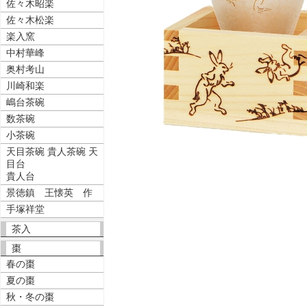
佐々木昭楽
佐々木松楽
楽入窯
中村華峰
奥村考山
川崎和楽
嶋台茶碗
数茶碗
小茶碗
天目茶碗 貴人茶碗 天
目台
貴人台
景徳鎮 王懐英 作
手塚祥堂
茶入
棗
春の棗
夏の棗
秋・冬の棗