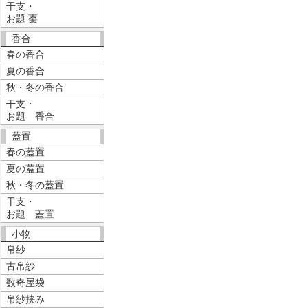
干支・
お題 棗
香合
春の香合
夏の香合
秋・冬の香合
干支・
お題 香合
蓋置
春の蓋置
夏の蓋置
秋・冬の蓋置
干支・
お題 蓋置
小物
帛紗
古帛紗
数奇屋袋
帛紗挟み