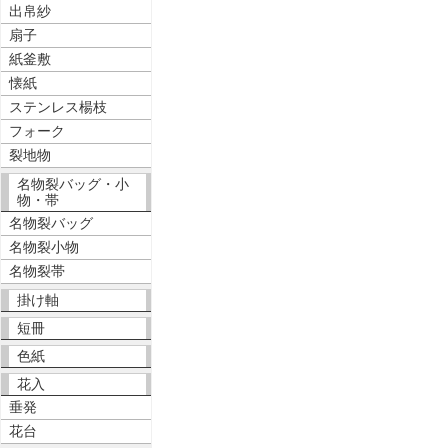
出帛紗
扇子
紙釜敷
懐紙
ステンレス楊枝
フォーク
裂地物
名物裂バッグ・小
物・帯
名物裂バッグ
名物裂小物
名物裂帯
掛け軸
短冊
色紙
花入
垂発
花台