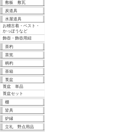
敷板 敷瓦
炭道具
水屋道具
お稽古着・ベスト・
かっぽうなど
飾壺・飾壺用紐
茶杓
茶筅
柄杓
茶箱
莨盆
莨盆 単品
莨盆セット
棚
皆具
炉縁
立礼 野点用品