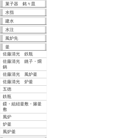
菓子器 銘々皿
水指
建水
水注
風炉先
釜
佐藤清光 鉄瓶
佐藤清光 銚子・燗
鍋
佐藤清光 風炉釜
佐藤清光 炉釜
五徳
鉄瓶
鐶・組紐釜敷・籐釜
敷
風炉
炉釜
風炉釜