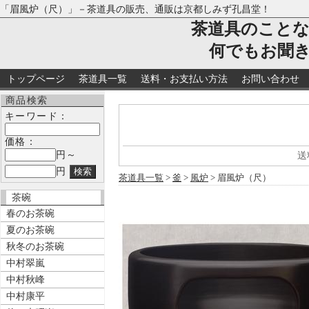
「眉風炉（尺）」－茶道具の販売、通販は京都しみず孔昌堂！
茶道具のこと
何でもお聞
トップページ
茶道具一覧
送料・お支払い方法
お問い合わせ
商品検索
キーワード：
価格：
円～
送
円
茶道具一覧
>
釜
>
風炉
> 眉風炉（尺）
茶碗
春のお茶碗
夏のお茶碗
秋冬のお茶碗
中村翠嵐
中村秋峰
中村康平