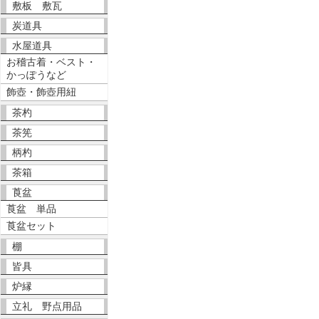
敷板 敷瓦
炭道具
水屋道具
お稽古着・ベスト・
かっぽうなど
飾壺・飾壺用紐
茶杓
茶筅
柄杓
茶箱
莨盆
莨盆 単品
莨盆セット
棚
皆具
炉縁
立礼 野点用品