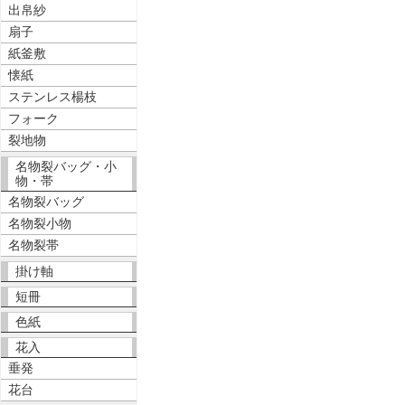
出帛紗
扇子
紙釜敷
懐紙
ステンレス楊枝
フォーク
裂地物
名物裂バッグ・小
物・帯
名物裂バッグ
名物裂小物
名物裂帯
掛け軸
短冊
色紙
花入
垂発
花台