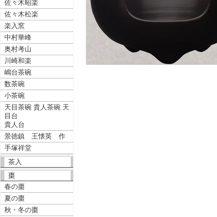
佐々木昭楽
佐々木松楽
楽入窯
中村華峰
奥村考山
川崎和楽
嶋台茶碗
数茶碗
小茶碗
天目茶碗 貴人茶碗 天
目台
貴人台
景徳鎮 王懐英 作
手塚祥堂
茶入
棗
春の棗
夏の棗
秋・冬の棗