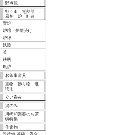
野点籠
野々田 電熱器
風炉 炉 紅鉢
置炉
炉壇 炉壇受け
炉縁
鉄瓶
釜
鉄瓶
風炉
お茶事道具
置物 飾り物 進
物用
ぐい呑み
湯のみ
川崎和楽春のお茶
碗特集
作家物
景徳鎮[茶碗、香合、