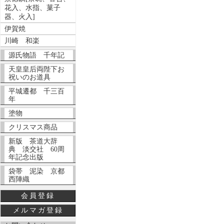
花入、水指、菓子
器、火入]
伊賀焼
川崎 和楽
源氏物語 千年記
天皇皇后両陛下お
祝いのお道具
平城遷都 千三百
年
塗物
クリスマス商品
新版 茶道大辞
典 淡交社 60周
年記念出版
袋帯 泥染 京都
西陣織
会員登録
メルマガ登録