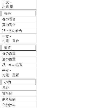
干支・
お題 棗
香合
春の香合
夏の香合
秋・冬の香合
干支・
お題 香合
蓋置
春の蓋置
夏の蓋置
秋・冬の蓋置
干支・
お題 蓋置
小物
帛紗
古帛紗
数奇屋袋
帛紗挟み