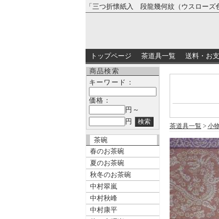
「三つ折懐紙入 段龍幾何紋（ウスローズ
トップページ
茶道具一覧
送料・お
商品検索
キーワード：
価格：
円～
円
茶道具一覧
>
小
茶碗
春のお茶碗
夏のお茶碗
秋冬のお茶碗
中村翠嵐
中村秋峰
中村康平