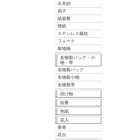
出帛紗
扇子
紙釜敷
懐紙
ステンレス楊枝
フォーク
裂地物
名物裂バッグ・小
物・帯
名物裂バッグ
名物裂小物
名物裂帯
掛け軸
短冊
色紙
花入
垂発
花台