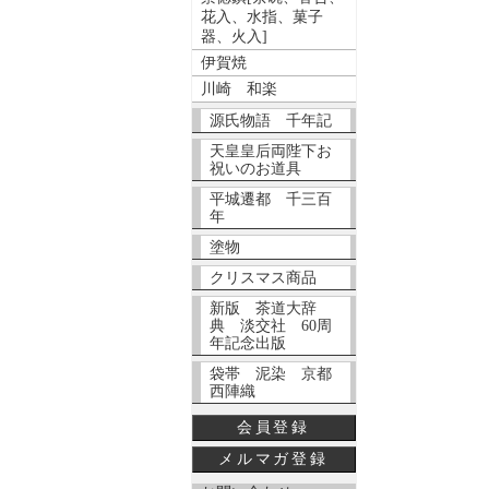
花入、水指、菓子
器、火入]
伊賀焼
川崎 和楽
源氏物語 千年記
天皇皇后両陛下お
祝いのお道具
平城遷都 千三百
年
塗物
クリスマス商品
新版 茶道大辞
典 淡交社 60周
年記念出版
袋帯 泥染 京都
西陣織
会員登録
メルマガ登録