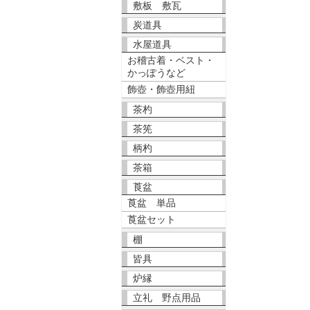
敷板 敷瓦
炭道具
水屋道具
お稽古着・ベスト・
かっぽうなど
飾壺・飾壺用紐
茶杓
茶筅
柄杓
茶箱
莨盆
莨盆 単品
莨盆セット
棚
皆具
炉縁
立礼 野点用品