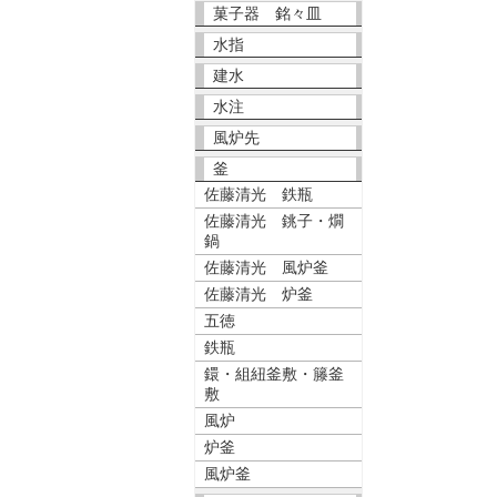
菓子器 銘々皿
水指
建水
水注
風炉先
釜
佐藤清光 鉄瓶
佐藤清光 銚子・燗
鍋
佐藤清光 風炉釜
佐藤清光 炉釜
五徳
鉄瓶
鐶・組紐釜敷・籐釜
敷
風炉
炉釜
風炉釜