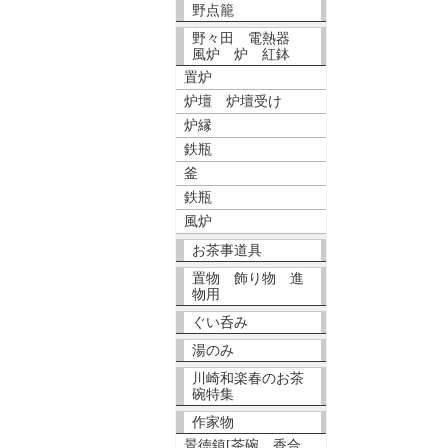
野点籠
野々田 電熱器
風炉 炉 紅鉢
置炉
炉壇 炉壇受け
炉縁
鉄瓶
釜
鉄瓶
風炉
お茶事道具
置物 飾り物 進
物用
ぐい呑み
湯のみ
川崎和楽春のお茶
碗特集
作家物
景徳鎮[茶碗、香合、