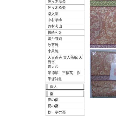
佐々木昭楽
佐々木松楽
楽入窯
中村華峰
奥村考山
川崎和楽
嶋台茶碗
数茶碗
小茶碗
天目茶碗 貴人茶碗 天
目台
貴人台
景徳鎮 王懐英 作
手塚祥堂
茶入
棗
春の棗
夏の棗
秋・冬の棗