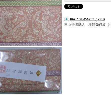
三つ折懐紙入 段龍幾何紋（