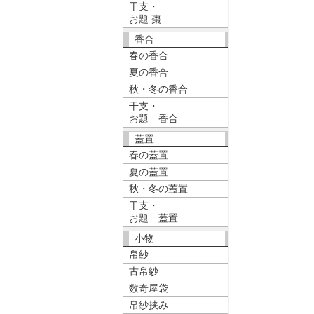
干支・
お題 棗
香合
春の香合
夏の香合
秋・冬の香合
干支・
お題 香合
蓋置
春の蓋置
夏の蓋置
秋・冬の蓋置
干支・
お題 蓋置
小物
帛紗
古帛紗
数奇屋袋
帛紗挟み