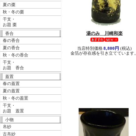
夏の棗
秋・冬の棗
干支・
お題 棗
湯のみ 川崎和楽
香合
春の香合
夏の香合
当店特別価格
8,800円
(税込)
金箔が存在感を引き立てています
秋・冬の香合
干支・
お題 香合
蓋置
春の蓋置
夏の蓋置
秋・冬の蓋置
干支・
お題 蓋置
小物
帛紗
古帛紗