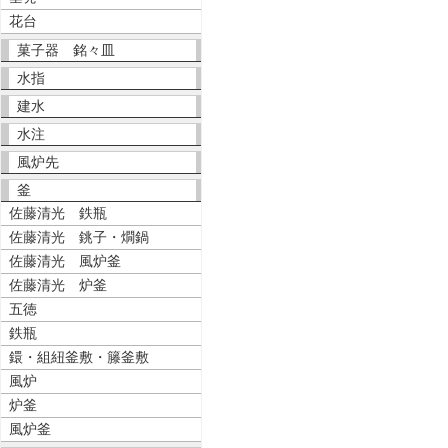
花台
菓子器 銘々皿
水指
建水
水注
風炉先
釜
佐藤清光 鉄瓶
佐藤清光 銚子・燗鍋
佐藤清光 風炉釜
佐藤清光 炉釜
五徳
鉄瓶
鐶・組紐釜敷・籐釜敷
風炉
炉釜
風炉釜