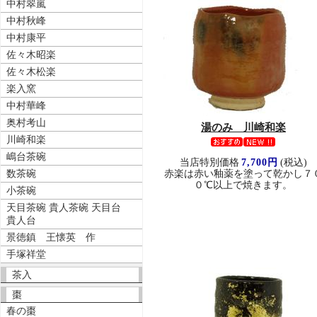
中村翠嵐
中村秋峰
中村康平
佐々木昭楽
佐々木松楽
楽入窯
中村華峰
奥村考山
湯のみ 川崎和楽
川崎和楽
嶋台茶碗
当店特別価格
7,700円
(税込)
数茶碗
赤楽は赤い釉薬を塗って乾かし７
０℃以上で焼きます。
小茶碗
天目茶碗 貴人茶碗 天目台
貴人台
景徳鎮 王懐英 作
手塚祥堂
茶入
棗
春の棗