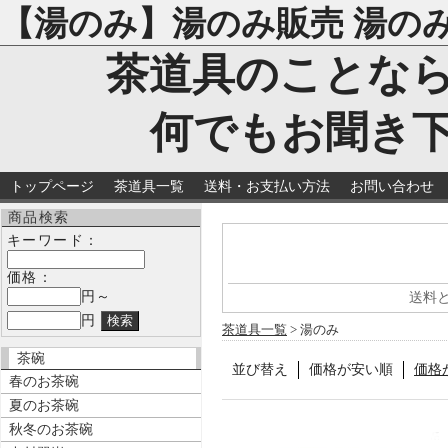
【湯のみ】湯のみ販売 湯の
茶道具のことな
何でもお聞き
トップページ
茶道具一覧
送料・お支払い方法
お問い合わせ
商品検索
キーワード：
価格：
円～
送料
円
茶道具一覧
> 湯のみ
茶碗
並び替え
価格が安い順
価格
春のお茶碗
夏のお茶碗
秋冬のお茶碗