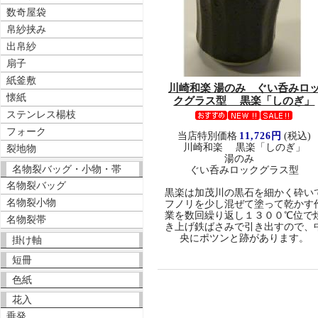
数奇屋袋
帛紗挟み
出帛紗
扇子
紙釜敷
川崎和楽 湯のみ ぐい呑みロ
懐紙
クグラス型 黒楽「しのぎ」
ステンレス楊枝
フォーク
当店特別価格
11,726円
(税込)
川崎和楽 黒楽「しのぎ」
裂地物
湯のみ
名物裂バッグ・小物・帯
ぐい呑みロックグラス型
名物裂バッグ
黒楽は加茂川の黒石を細かく砕い
名物裂小物
フノリを少し混ぜて塗って乾かす
業を数回繰り返し１３００℃位で
名物裂帯
き上げ鉄ばさみで引き出すので、
央にポツンと跡があります。
掛け軸
短冊
色紙
花入
垂発