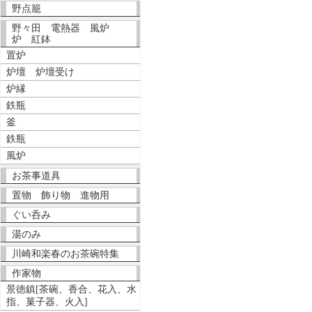
野点籠
野々田 電熱器 風炉
炉 紅鉢
置炉
炉壇 炉壇受け
炉縁
鉄瓶
釜
鉄瓶
風炉
お茶事道具
置物 飾り物 進物用
ぐい呑み
湯のみ
川崎和楽春のお茶碗特集
作家物
景徳鎮[茶碗、香合、花入、水
指、菓子器、火入]