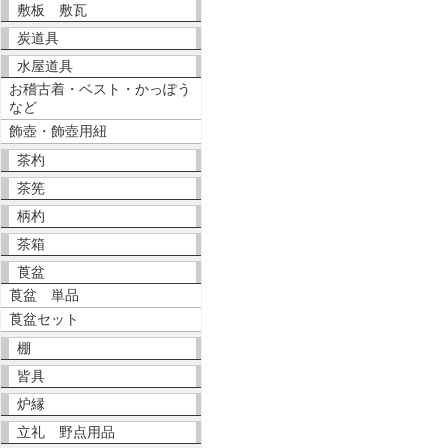
敷板 敷瓦
炭道具
水屋道具
お稽古着・ベスト・かっぽう
など
飾壺・飾壺用紐
茶杓
茶筅
柄杓
茶箱
莨盆
莨盆 単品
莨盆セット
棚
皆具
炉縁
立礼 野点用品