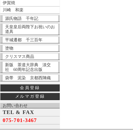
伊賀焼
川崎 和楽
源氏物語 千年記
天皇皇后両陛下お祝いのお
道具
平城遷都 千三百年
塗物
クリスマス商品
新版 茶道大辞典 淡交
社 60周年記念出版
袋帯 泥染 京都西陣織
会員登録
メルマガ登録
お問い合わせ
TEL & FAX
075-701-3467