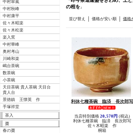
『昨今茶道隆盛をきわめ、土と
中村翠嵐
の程を
』
中村秋峰
中村康平
並び替え
価格が安い順
価格
佐々木昭楽
佐々木松楽
楽入窯
中村華峰
奥村考山
川崎和楽
嶋台茶碗
数茶碗
小茶碗
天目茶碗 貴人茶碗 天目台
貴人台
景徳鎮 王懐英 作
利休七種茶碗 臨済 長次郎
手塚祥堂
茶入
当店特別価格
20,570円
(税込)
利休七種茶碗 臨済 長次郎写
棗
佐々木昭楽 作
春の棗
桐箱