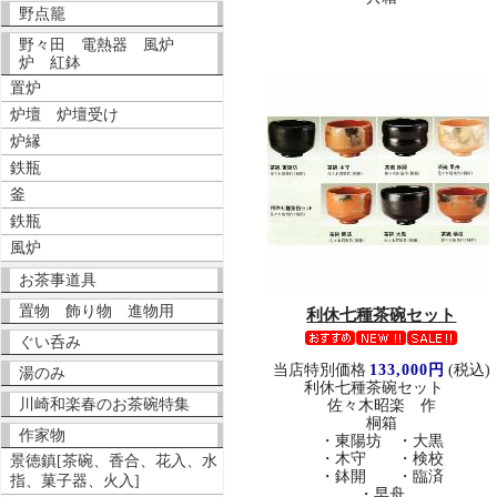
野点籠
野々田 電熱器 風炉
炉 紅鉢
置炉
炉壇 炉壇受け
炉縁
鉄瓶
釜
鉄瓶
風炉
お茶事道具
置物 飾り物 進物用
利休七種茶碗セット
ぐい呑み
当店特別価格
133,000円
(税込)
湯のみ
利休七種茶碗セット
川崎和楽春のお茶碗特集
佐々木昭楽 作
桐箱
作家物
・東陽坊 ・大黒
・木守 ・検校
景徳鎮[茶碗、香合、花入、水
・鉢開 ・臨済
指、菓子器、火入]
・早舟