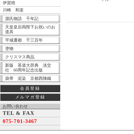
伊賀焼
川崎 和楽
源氏物語 千年記
天皇皇后両陛下お祝いのお
道具
平城遷都 千三百年
塗物
クリスマス商品
新版 茶道大辞典 淡交
社 60周年記念出版
袋帯 泥染 京都西陣織
会員登録
メルマガ登録
お問い合わせ
TEL & FAX
075-701-3467