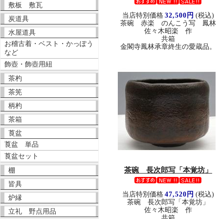
敷板 敷瓦
当店特別価格
32,500円
(税込)
炭道具
茶碗 赤楽 のんこう写 鳳林
佐々木昭楽 作
水屋道具
共箱
お稽古着・ベスト・かっぽう
金閣寺鳳林承章終生の愛蔵品。
など
飾壺・飾壺用紐
茶杓
茶筅
柄杓
茶箱
莨盆
莨盆 単品
莨盆セット
茶碗 長次郎写「本覚坊」
棚
皆具
当店特別価格
47,520円
(税込)
炉縁
茶碗 長次郎写「本覚坊」
佐々木昭楽 作
立礼 野点用品
共箱