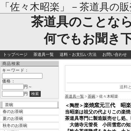
「佐々木昭楽」－茶道具の販
茶道具のことな
何でもお聞き
トップページ
茶道具一覧
送料・お支払い方法
お問い合わせ
商品検索
キーワード：
価格：
円～
送料
円
茶道具一覧
>
茶碗
> 佐々木昭楽
楽焼窯元三代 昭楽
茶碗
＜陶歴＞
春のお茶碗
当昭楽は祖父の代よりこの楽焼
茶道具専門に製造販売せし処、
夏のお茶碗
大徳寺元管長 小田雪窓の知
秋冬のお茶碗