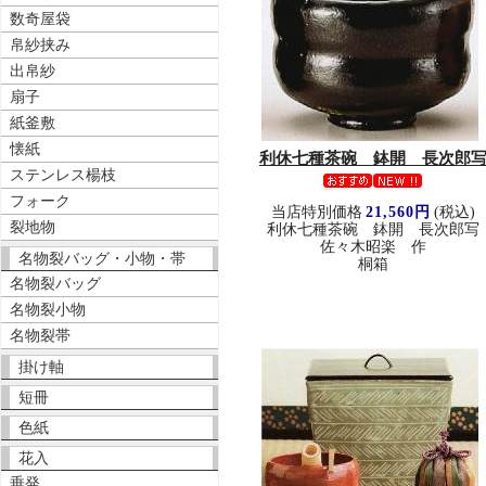
数奇屋袋
帛紗挟み
出帛紗
扇子
紙釜敷
懐紙
利休七種茶碗 鉢開 長次郎
ステンレス楊枝
フォーク
当店特別価格
21,560円
(税込)
裂地物
利休七種茶碗 鉢開 長次郎写
佐々木昭楽 作
名物裂バッグ・小物・帯
桐箱
名物裂バッグ
名物裂小物
名物裂帯
掛け軸
短冊
色紙
花入
垂発