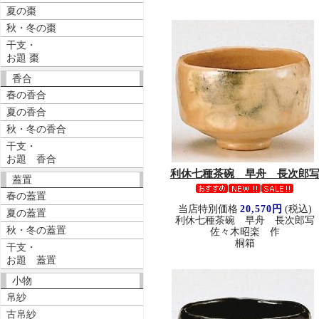
夏の棗
秋・冬の棗
干支・
お題 棗
香合
春の香合
夏の香合
秋・冬の香合
干支・
お題 香合
利休七種茶碗 早舟 長次郎
蓋置
春の蓋置
当店特別価格
20,570円
(税込)
夏の蓋置
利休七種茶碗 早舟 長次郎写
秋・冬の蓋置
佐々木昭楽 作
桐箱
干支・
お題 蓋置
小物
帛紗
古帛紗