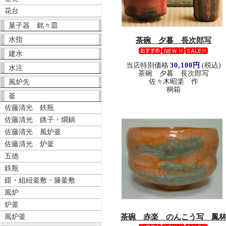
花台
菓子器 銘々皿
水指
茶碗 夕暮 長次郎写
建水
当店特別価格
30,100円
(税込)
水注
茶碗 夕暮 長次郎写
佐々木昭楽 作
風炉先
桐箱
釜
佐藤清光 鉄瓶
佐藤清光 銚子・燗鍋
佐藤清光 風炉釜
佐藤清光 炉釜
五徳
鉄瓶
鐶・組紐釜敷・籐釜敷
風炉
炉釜
茶碗 赤楽 のんこう写 鳳
風炉釜