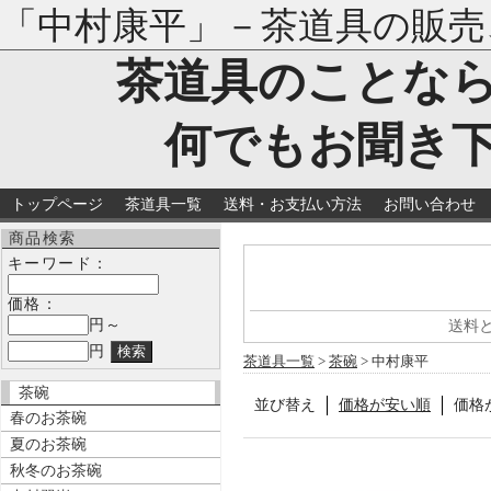
「中村康平」－茶道具の販売
茶道具のことな
何でもお聞き
トップページ
茶道具一覧
送料・お支払い方法
お問い合わせ
商品検索
キーワード：
価格：
円～
送料
円
茶道具一覧
>
茶碗
> 中村康平
茶碗
並び替え
価格が安い順
価格
春のお茶碗
夏のお茶碗
秋冬のお茶碗