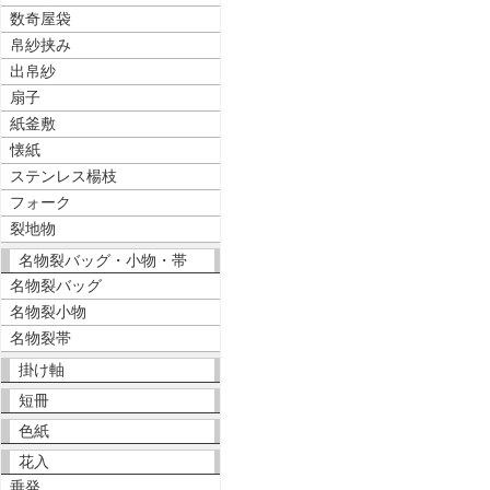
数奇屋袋
帛紗挟み
出帛紗
扇子
紙釜敷
懐紙
ステンレス楊枝
フォーク
裂地物
名物裂バッグ・小物・帯
名物裂バッグ
名物裂小物
名物裂帯
掛け軸
短冊
色紙
花入
垂発