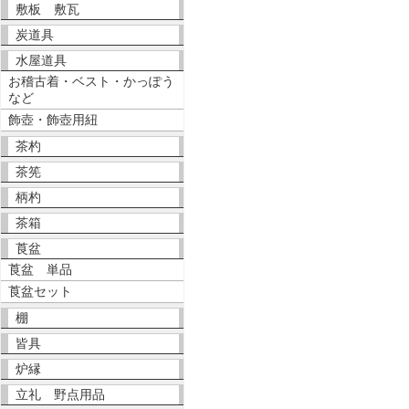
敷板 敷瓦
炭道具
水屋道具
お稽古着・ベスト・かっぽう
など
飾壺・飾壺用紐
茶杓
茶筅
柄杓
茶箱
莨盆
莨盆 単品
莨盆セット
棚
皆具
炉縁
立礼 野点用品