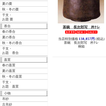
夏の棗
秋・冬の棗
干支・
お題 棗
香合
茶碗 長次郎写 杵ｦレ
春の香合
夏の香合
当店特別価格
138,857円
(税込)
茶碗 長次郎写 杵ｦレ
秋・冬の香合
桐箱
干支・
お題 香合
蓋置
春の蓋置
夏の蓋置
秋・冬の蓋置
干支・
お題 蓋置
小物
帛紗
古帛紗