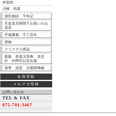
伊賀焼
川崎 和楽
源氏物語 千年記
天皇皇后両陛下お祝いのお
道具
平城遷都 千三百年
塗物
クリスマス商品
新版 茶道大辞典 淡交
社 60周年記念出版
袋帯 泥染 京都西陣織
会員登録
メルマガ登録
お問い合わせ
TEL & FAX
075-701-3467