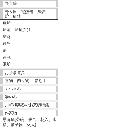
野点籠
野々田 電熱器 風炉
炉 紅鉢
置炉
炉壇 炉壇受け
炉縁
鉄瓶
釜
鉄瓶
風炉
お茶事道具
置物 飾り物 進物用
ぐい呑み
湯のみ
川崎和楽春のお茶碗特集
作家物
景徳鎮[茶碗、香合、花入、水
指、菓子器、火入]