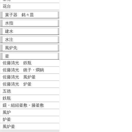
花台
菓子器 銘々皿
水指
建水
水注
風炉先
釜
佐藤清光 鉄瓶
佐藤清光 銚子・燗鍋
佐藤清光 風炉釜
佐藤清光 炉釜
五徳
鉄瓶
鐶・組紐釜敷・籐釜敷
風炉
炉釜
風炉釜