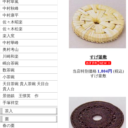
中村翠嵐
中村秋峰
中村康平
佐々木昭楽
佐々木松楽
楽入窯
中村華峰
奥村考山
川崎和楽
すげ釜敷
嶋台茶碗
数茶碗
当店特別価格
1,804円
(税込)
すげ釜敷
小茶碗
天目茶碗 貴人茶碗 天目台
貴人台
景徳鎮 王懐英 作
手塚祥堂
茶入
棗
春の棗