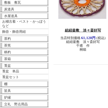
敷板 敷瓦
炭道具
水屋道具
お稽古着・ベスト・かっぽう
など
組紐釜敷 淡々斎好写
飾壺・飾壺用紐
当店特別価格
61,128円
(税込)
茶杓
組紐釜敷 淡々斎好写
茶筅
千甫 作
桐箱
柄杓
茶箱
莨盆
莨盆 単品
莨盆セット
棚
皆具
炉縁
立礼 野点用品