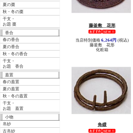
夏の棗
秋・冬の棗
干支・
お題 棗
藤釜敷 花形
香合
春の香合
当店特別価格
6,264円
(税込)
藤釜敷 花形
夏の香合
化粧箱
秋・冬の香合
干支・
お題 香合
蓋置
春の蓋置
夏の蓋置
秋・冬の蓋置
干支・
お題 蓋置
小物
帛紗
角鐶
古帛紗