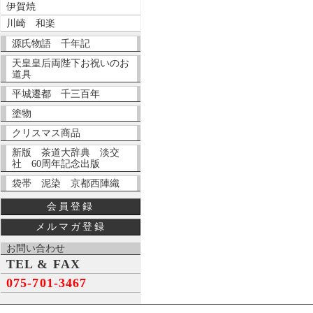
伊賀焼
川崎 和楽
源氏物語 千年記
天皇皇后両陛下お祝いのお
道具
平城遷都 千三百年
塗物
クリスマス商品
新版 茶道大辞典 淡交
社 60周年記念出版
袋帯 泥染 京都西陣織
会員登録
メルマガ登録
お問い合わせ
TEL & FAX
075-701-3467