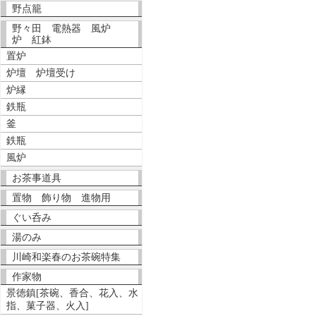
野点籠
野々田 電熱器 風炉
炉 紅鉢
置炉
炉壇 炉壇受け
炉縁
鉄瓶
釜
鉄瓶
風炉
お茶事道具
置物 飾り物 進物用
ぐい呑み
湯のみ
川崎和楽春のお茶碗特集
作家物
景徳鎮[茶碗、香合、花入、水
指、菓子器、火入]