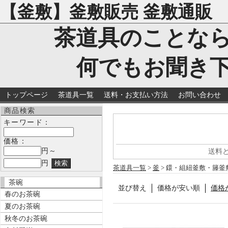
【釜敷】釜敷販売 釜敷通販
茶道具のことな
何でもお聞き
トップページ
茶道具一覧
送料・お支払い方法
お問い合わせ
商品検索
キーワード：
価格：
円～
送料
円
茶道具一覧
>
釜
> 鐶・組紐釜敷・籐釜
茶碗
並び替え
価格が安い順
価格
春のお茶碗
夏のお茶碗
秋冬のお茶碗