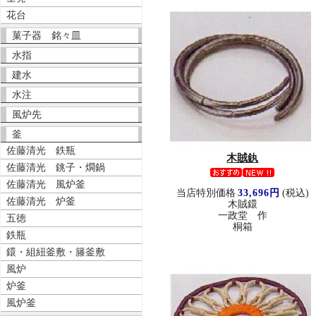
花台
菓子器 銘々皿
水指
建水
水注
風炉先
釜
佐藤清光 鉄瓶
木賊釻
佐藤清光 銚子・燗鍋
佐藤清光 風炉釜
当店特別価格
33,696円
(税込)
佐藤清光 炉釜
木賊鐶
一政堂 作
五徳
桐箱
鉄瓶
鐶・組紐釜敷・籐釜敷
風炉
炉釜
風炉釜