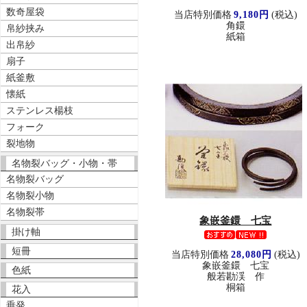
数奇屋袋
当店特別価格
9,180円
(税込)
角鐶
帛紗挟み
紙箱
出帛紗
扇子
紙釜敷
懐紙
ステンレス楊枝
フォーク
裂地物
名物裂バッグ・小物・帯
名物裂バッグ
名物裂小物
名物裂帯
象嵌釜鐶 七宝
掛け軸
短冊
当店特別価格
28,080円
(税込)
象嵌釜鐶 七宝
色紙
般若勘渓 作
桐箱
花入
垂発