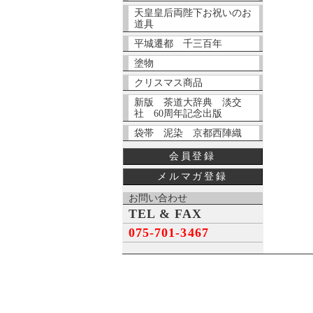
天皇皇后両陛下お祝いのお
道具
平城遷都 千三百年
塗物
クリスマス商品
新版 茶道大辞典 淡交
社 60周年記念出版
袋帯 泥染 京都西陣織
会員登録
メルマガ登録
お問い合わせ
TEL & FAX
075-701-3467