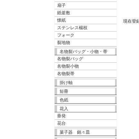
扇子
紙釜敷
懐紙
現在登
ステンレス楊枝
フォーク
裂地物
名物裂バッグ・小物・帯
名物裂バッグ
名物裂小物
名物裂帯
掛け軸
短冊
色紙
花入
垂発
花台
菓子器 銘々皿