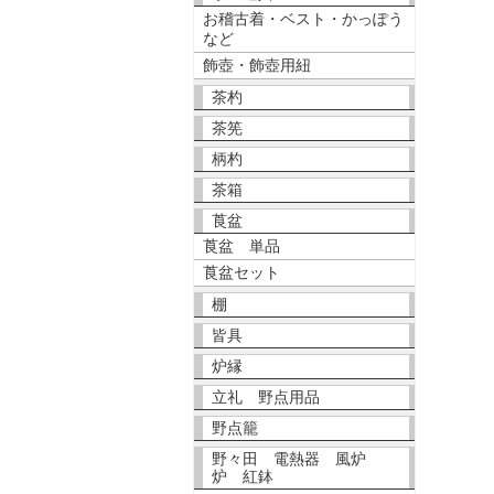
お稽古着・ベスト・かっぽう
など
飾壺・飾壺用紐
茶杓
茶筅
柄杓
茶箱
莨盆
莨盆 単品
莨盆セット
棚
皆具
炉縁
立礼 野点用品
野点籠
野々田 電熱器 風炉
炉 紅鉢