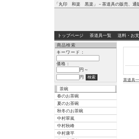
「丸印 和楽 黒楽」－茶道具の販売、通
トップページ
茶道具一覧
送料・お
商品検索
キーワード：
価格：
円～
円
茶道具
茶碗
春のお茶碗
夏のお茶碗
秋冬のお茶碗
中村翠嵐
中村秋峰
中村康平