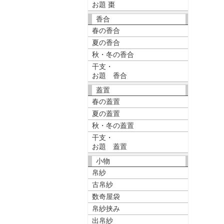
お題 棗
香合
春の香合
夏の香合
秋・冬の香合
干支・
お題 香合
蓋置
春の蓋置
夏の蓋置
秋・冬の蓋置
干支・
お題 蓋置
小物
帛紗
古帛紗
数奇屋袋
帛紗挟み
出帛紗