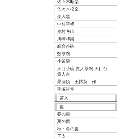
佐々木昭楽
佐々木松楽
楽入窯
中村華峰
奥村考山
川崎和楽
嶋台茶碗
数茶碗
小茶碗
天目茶碗 貴人茶碗 天目台
貴人台
景徳鎮 王懐英 作
手塚祥堂
茶入
棗
春の棗
夏の棗
秋・冬の棗
干支・