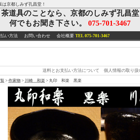
販は京都しみず孔昌堂！
茶道具のことなら、京都のしみず孔昌堂
何でもお聞き下さい。
075-701-3467
支払い方法
お問い合わせ
会社概要
TEL 075-701-3467
送料とお支払い方法について
個人情報の取り扱
一覧
>
作家物
>
川崎 和楽
> 丸印 和楽 黒楽