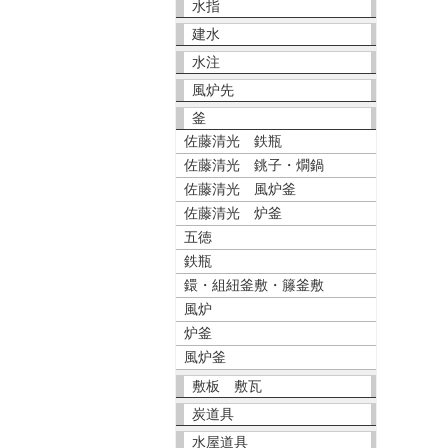
水指
建水
水注
風炉先
釜
佐藤清光 鉄瓶
佐藤清光 銚子・燗鍋
佐藤清光 風炉釜
佐藤清光 炉釜
五徳
鉄瓶
鐶・組紐釜敷・籐釜敷
風炉
炉釜
風炉釜
敷板 敷瓦
炭道具
水屋道具