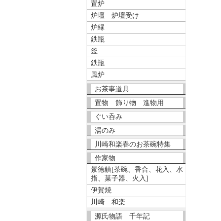
置炉
炉壇 炉壇受け
炉縁
鉄瓶
釜
鉄瓶
風炉
お茶事道具
置物 飾り物 進物用
ぐい呑み
湯のみ
川崎和楽春のお茶碗特集
作家物
景徳鎮[茶碗、香合、花入、水
指、菓子器、火入]
伊賀焼
川崎 和楽
源氏物語 千年記