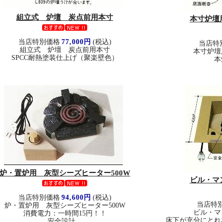
組立式 炉壇 炭点前用本寸
本寸炉壇
当店特別価格
77,000円
(税込)
当店特
組立式 炉壇 炭点前用本寸
本寸炉壇
SPCC耐熱塗装仕上げ（聚楽壁色）
本
炉・置炉用 灰型シーズヒーター500W
ビル・マ
当店特別価格
94,600円
(税込)
当店特
炉・置炉用 灰型シーズヒーター500W
ビル・マ
消費電力：一時間15円！！
床下が充分にとれ
安全設計。