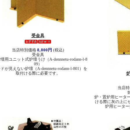
受金具
当店特別価格
8,800円
(税込)
受金具
用ユニット式炉壇うけ（A-dennnetu-rodann-l-8
09）
が見えない炉壇（A-dennnetu-rodann-l-801）を
取付ける際に必要です。
当店特
炉・置炉用ヒーター（A-d
ける際に灰の上に
炉用ヒーター