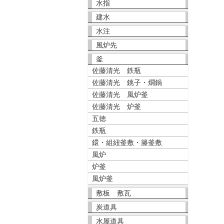
水指
建水
水注
風炉先
釜
佐藤清光 鉄瓶
佐藤清光 銚子・燗鍋
佐藤清光 風炉釜
佐藤清光 炉釜
五徳
鉄瓶
鐶・組紐釜敷・籐釜敷
風炉
炉釜
風炉釜
敷板 敷瓦
炭道具
水屋道具