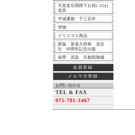
天皇皇后両陛下お祝いのお
道具
平城遷都 千三百年
塗物
クリスマス商品
新版 茶道大辞典 淡交
社 60周年記念出版
袋帯 泥染 京都西陣織
会員登録
メルマガ登録
お問い合わせ
TEL & FAX
075-701-3467