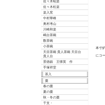
佐々木昭楽
佐々木松楽
楽入窯
中村華峰
奥村考山
川崎和楽
嶋台茶碗
数茶碗
小茶碗
本寸炉壇
天目茶碗 貴人茶碗 天目台
にコード
貴人台
景徳鎮 王懐英 作
手塚祥堂
茶入
棗
春の棗
夏の棗
秋・冬の棗
干支・