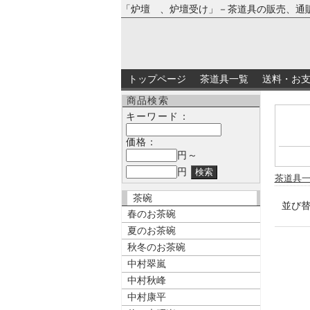
「炉壇 、炉壇受け」－茶道具の販売、通
トップページ
茶道具一覧
送料・お
商品検索
キーワード：
価格：
円～
円
茶道具
茶碗
並び
春のお茶碗
夏のお茶碗
秋冬のお茶碗
中村翠嵐
中村秋峰
中村康平