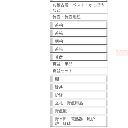
お稽古着・ベスト・かっぽう
など
飾壺・飾壺用紐
茶杓
茶筅
柄杓
茶箱
莨盆
莨盆 単品
莨盆セット
棚
皆具
炉縁
立礼 野点用品
野点籠
野々田 電熱器 風炉
炉 紅鉢