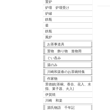
置炉
炉壇 炉壇受け
炉縁
鉄瓶
釜
鉄瓶
風炉
お茶事道具
置物 飾り物 進物用
ぐい呑み
湯のみ
川崎和楽春のお茶碗特集
作家物
景徳鎮[茶碗、香合、花入、水
指、菓子器、火入]
伊賀焼
川崎 和楽
源氏物語 千年記