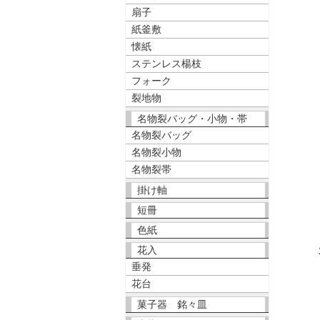
扇子
紙釜敷
懐紙
ステンレス楊枝
フォーク
裂地物
名物裂バッグ・小物・帯
名物裂バッグ
名物裂小物
名物裂帯
掛け軸
短冊
色紙
花入
垂発
花台
菓子器 銘々皿