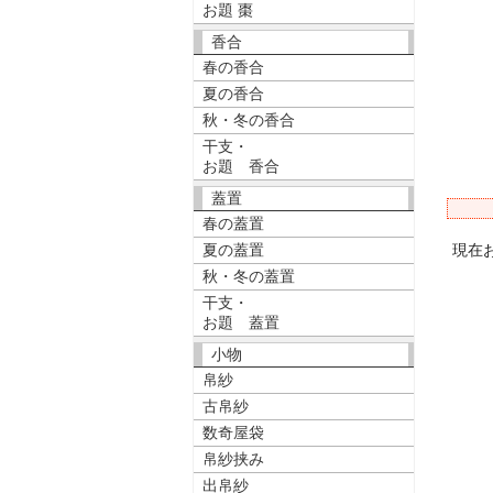
お題 棗
香合
春の香合
夏の香合
秋・冬の香合
干支・
お題 香合
蓋置
春の蓋置
夏の蓋置
現在
秋・冬の蓋置
干支・
お題 蓋置
小物
帛紗
古帛紗
数奇屋袋
帛紗挟み
出帛紗