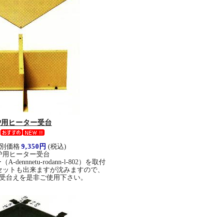
炉用ヒーター受台
別価格
9,350円
(税込)
炉用ヒーター受台
ennnetu-rodann-l-802）を取付
セットも出来ますが沈みますので、
受台えを是非ご使用下さい。