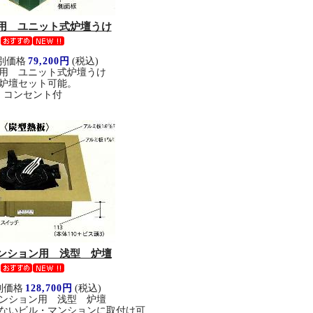
用 ユニット式炉壇うけ
別価格
79,200円
(税込)
用 ユニット式炉壇うけ
炉壇セット可能。
コンセント付
ンション用 浅型 炉壇
別価格
128,700円
(税込)
ンション用 浅型 炉壇
ないビル・マンションに取付け可