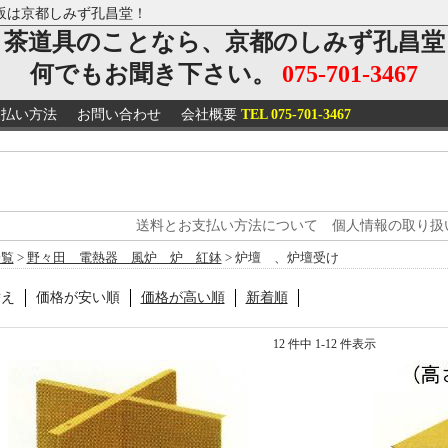
販は京都しみず孔昌堂！
茶道具のことなら、京都のしみず孔昌堂
何でもお聞き下さい。
075-701-3467
支払い方法
お問い合わせ
会社概要
TEL 075-701-3467
送料とお支払い方法について
個人情報の取り扱
一覧
>
野々田 電熱器 風炉 炉 紅鉢
> 炉壇 、炉壇受け
替え
価格が安い順
価格が高い順
新着順
12 件中 1-12 件表示