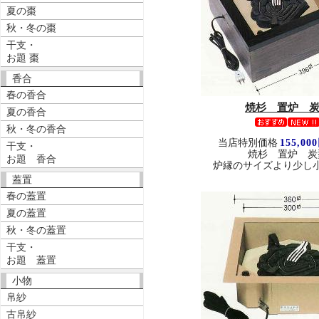
夏の棗
秋・冬の棗
干支・
お題 棗
香合
春の香合
焼杉 置炉 
夏の香合
秋・冬の香合
当店特別価格
155,00
干支・
焼杉 置炉 炭
お題 香合
炉縁のサイズより少し
蓋置
春の蓋置
夏の蓋置
秋・冬の蓋置
干支・
お題 蓋置
小物
帛紗
古帛紗