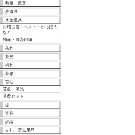
敷板 敷瓦
炭道具
水屋道具
お稽古着・ベスト・かっぽう
など
飾壺・飾壺用紐
茶杓
茶筅
柄杓
茶箱
莨盆
莨盆 単品
莨盆セット
棚
皆具
炉縁
立礼 野点用品