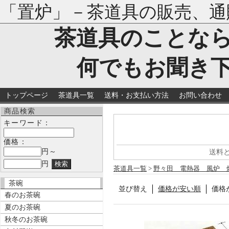
「置炉」－茶道具の販売、通
茶道具のことな
何でもお聞き
トップページ
茶道具一覧
送料・お支払い方法
お問い合わせ
商品検索
キーワード：
価格：
円～
送料
円
茶道具一覧
>
野々田 電熱器 風炉 
茶碗
並び替え
価格が安い順
価格
春のお茶碗
夏のお茶碗
秋冬のお茶碗