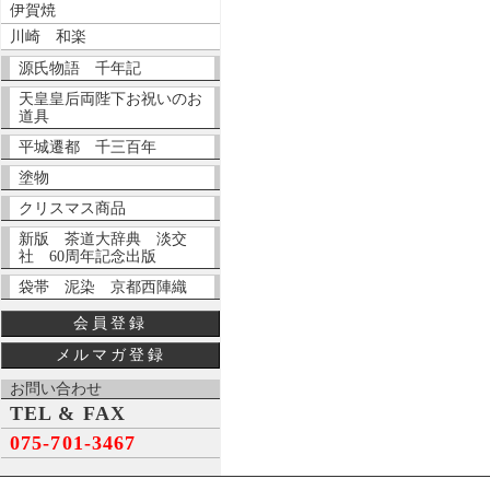
伊賀焼
川崎 和楽
源氏物語 千年記
天皇皇后両陛下お祝いのお
道具
平城遷都 千三百年
塗物
クリスマス商品
新版 茶道大辞典 淡交
社 60周年記念出版
袋帯 泥染 京都西陣織
会員登録
メルマガ登録
お問い合わせ
TEL & FAX
075-701-3467