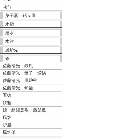
花台
菓子器 銘々皿
水指
建水
水注
風炉先
釜
佐藤清光 鉄瓶
佐藤清光 銚子・燗鍋
佐藤清光 風炉釜
佐藤清光 炉釜
五徳
鉄瓶
鐶・組紐釜敷・籐釜敷
風炉
炉釜
風炉釜