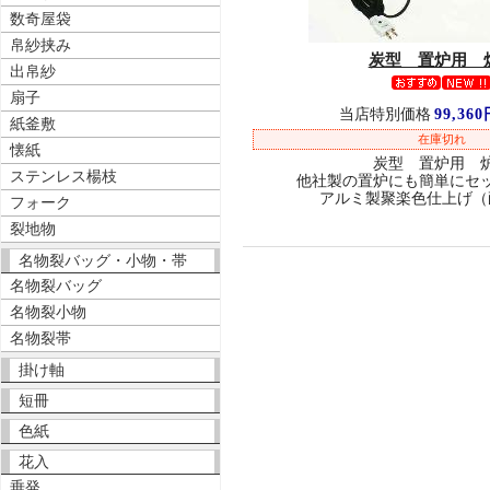
数奇屋袋
帛紗挟み
炭型 置炉用 
出帛紗
扇子
当店特別価格
99,36
紙釜敷
在庫切れ
懐紙
炭型 置炉用 
ステンレス楊枝
他社製の置炉にも簡単にセ
アルミ製聚楽色仕上げ（
フォーク
裂地物
名物裂バッグ・小物・帯
名物裂バッグ
名物裂小物
名物裂帯
掛け軸
短冊
色紙
花入
垂発