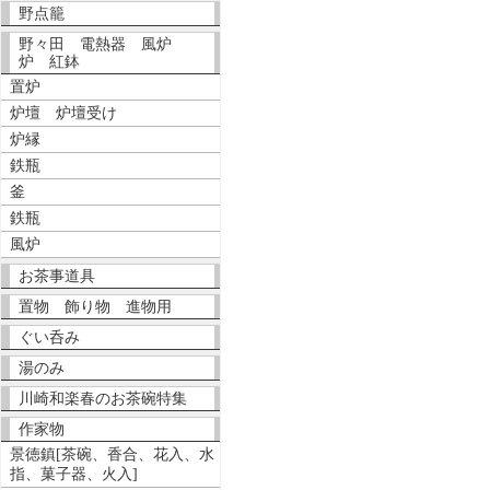
野点籠
野々田 電熱器 風炉
炉 紅鉢
置炉
炉壇 炉壇受け
炉縁
鉄瓶
釜
鉄瓶
風炉
お茶事道具
置物 飾り物 進物用
ぐい呑み
湯のみ
川崎和楽春のお茶碗特集
作家物
景徳鎮[茶碗、香合、花入、水
指、菓子器、火入]