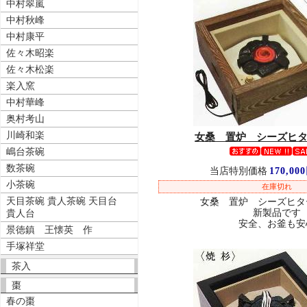
中村翠嵐
中村秋峰
中村康平
佐々木昭楽
佐々木松楽
楽入窯
中村華峰
奥村考山
川崎和楽
女桑 置炉 シーズヒ
嶋台茶碗
数茶碗
当店特別価格
170,00
小茶碗
在庫切れ
天目茶碗 貴人茶碗 天目台
女桑 置炉 シーズヒタ
新製品です
貴人台
安全、お釜も安
景徳鎮 王懐英 作
手塚祥堂
茶入
棗
春の棗