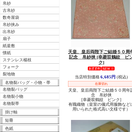
帛紗
古帛紗
数奇屋袋
帛紗挟み
出帛紗
扇子
紙釜敷
天皇、皇后両陛下ご結婚５０周
懐紙
記念 帛紗挟 [幸菱双鶴紋 ピ
ステンレス楊枝
ク]
フォーク
裂地物
当店特別価格
6,685円
(税込)
名物裂バッグ・小物・帯
在庫切れ
名物裂バッグ
天皇、皇后両陛下ご結婚５０周年
念 帛紗挟
名物裂小物
[幸菱双鶴紋 ピンク]
名物裂帯
有職織物（皇室の儀式用服飾など
用いられた格式高い文様です）
掛け軸
短冊
色紙