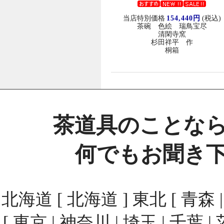
当店特別価格
154,440円
(税込)
茶碗 色絵 瑞鳥宝尽
清閑寺窯
杉田祥平 作
桐箱
茶道具のことな
何でもお聞き
北海道 [ 北海道 ] 東北 [ 青森 | 
[ 東京 | 神奈川 | 埼玉 | 千葉 | 