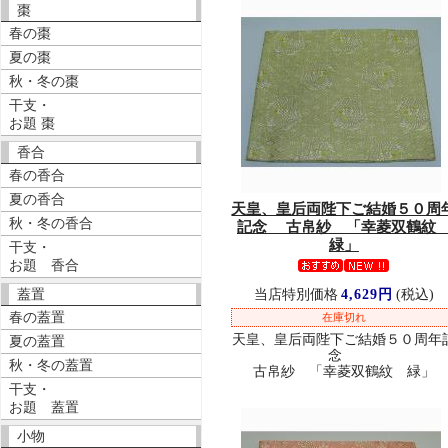
棗
春の棗
夏の棗
秋・冬の棗
干支・
お題 棗
香合
春の香合
夏の香合
天皇、皇后両陛下ご結婚５０周
秋・冬の香合
記念 古帛紗 「幸菱双鶴
緑」
干支・
お題 香合
蓋置
当店特別価格
4,629円
(税込)
春の蓋置
在庫切れ
天皇、皇后両陛下ご結婚５０周年
夏の蓋置
念
秋・冬の蓋置
古帛紗 「幸菱双鶴紋 緑」
干支・
お題 蓋置
小物