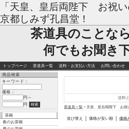
「天皇、皇后両陛下 お祝い
京都しみず孔昌堂！
茶道具のことな
何でもお聞き
トップページ
茶道具一覧
送料・お支払い方法
お問い合わせ
商品検索
キーワード：
価格：
円～
送料
円
茶道具一覧
> 天皇、皇后両陛下 お祝
茶碗
並び替え
価格が安い順
価格
春のお茶碗
夏のお茶碗