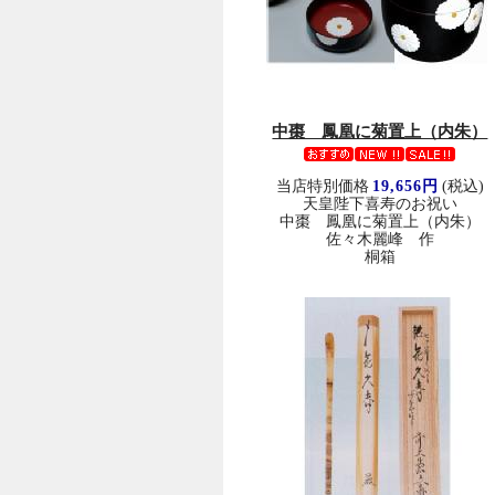
中棗 鳳凰に菊置上（内朱）
当店特別価格
19,656円
(税込)
天皇陛下喜寿のお祝い
中棗 鳳凰に菊置上（内朱）
佐々木麗峰 作
桐箱