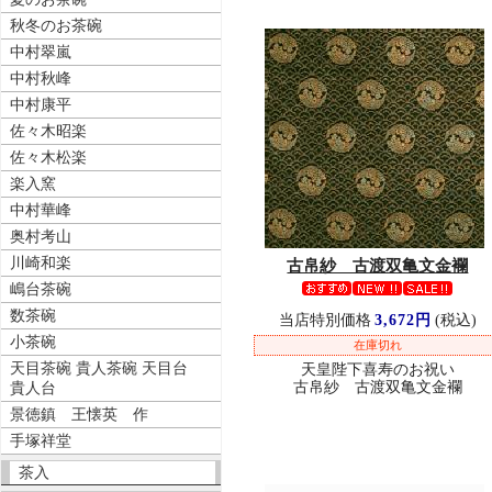
秋冬のお茶碗
中村翠嵐
中村秋峰
中村康平
佐々木昭楽
佐々木松楽
楽入窯
中村華峰
奥村考山
川崎和楽
古帛紗 古渡双亀文金襴
嶋台茶碗
数茶碗
当店特別価格
3,672円
(税込)
小茶碗
在庫切れ
天目茶碗 貴人茶碗 天目台
天皇陛下喜寿のお祝い
古帛紗 古渡双亀文金襴
貴人台
景徳鎮 王懐英 作
手塚祥堂
茶入