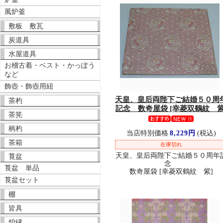
風炉釜
敷板 敷瓦
炭道具
水屋道具
お稽古着・ベスト・かっぽう
など
飾壺・飾壺用紐
天皇、皇后両陛下ご結婚５０周
茶杓
記念 数奇屋袋 [幸菱双鶴紋 紫
茶筅
柄杓
当店特別価格
8,229円
(税込)
茶箱
在庫切れ
天皇、皇后両陛下ご結婚５０周年
莨盆
念
莨盆 単品
数奇屋袋 [幸菱双鶴紋 紫]
莨盆セット
棚
皆具
炉縁