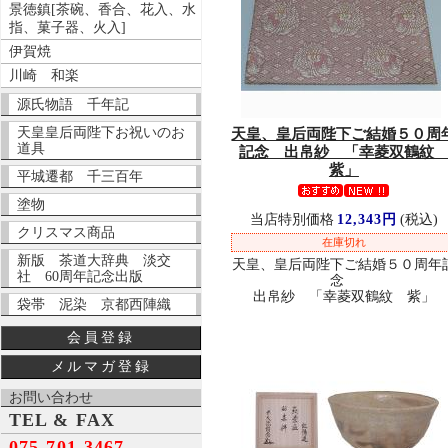
景徳鎮[茶碗、香合、花入、水
指、菓子器、火入]
伊賀焼
川崎 和楽
源氏物語 千年記
天皇皇后両陛下お祝いのお
天皇、皇后両陛下ご結婚５０周
道具
記念 出帛紗 「幸菱双鶴
紫」
平城遷都 千三百年
塗物
当店特別価格
12,343円
(税込)
クリスマス商品
在庫切れ
新版 茶道大辞典 淡交
天皇、皇后両陛下ご結婚５０周年
社 60周年記念出版
念
出帛紗 「幸菱双鶴紋 紫」
袋帯 泥染 京都西陣織
会員登録
メルマガ登録
お問い合わせ
TEL & FAX
075-701-3467