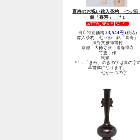
喜寿のお祝い
銘入茶杓 七ッ
銘「喜寿」 ＊1
当店特別価格
23,544円
(税込)
銘入茶杓 七ッ節 銘「喜寿」
法谷文雅師書付
京都 大徳寺派 逢春禅寺
竹憲 作
桐箱
＊1：「き寿」のきの字は喜の字
草書体になります。
七が三つの字