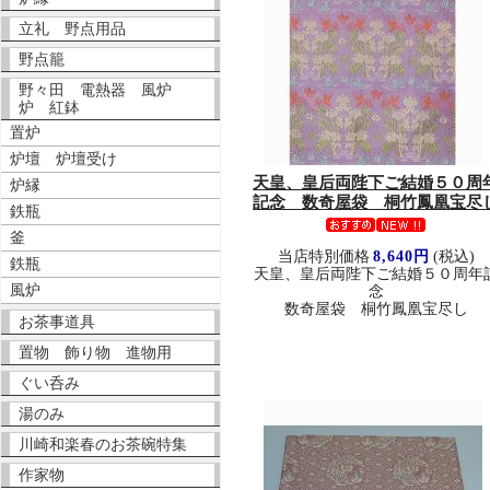
立礼 野点用品
野点籠
野々田 電熱器 風炉
炉 紅鉢
置炉
炉壇 炉壇受け
天皇、皇后両陛下ご結婚５０周
炉縁
記念 数奇屋袋 桐竹鳳凰宝尽
鉄瓶
釜
当店特別価格
8,640円
(税込)
鉄瓶
天皇、皇后両陛下ご結婚５０周年
風炉
念
数奇屋袋 桐竹鳳凰宝尽し
お茶事道具
置物 飾り物 進物用
ぐい呑み
湯のみ
川崎和楽春のお茶碗特集
作家物