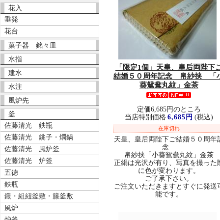
花入
垂発
花台
菓子器 銘々皿
水指
「限定1個」
天皇、皇后両陛下
建水
結婚５０周年記念 帛紗挟 「
葵鴛鴦丸紋」金茶
水注
風炉先
定価6,685円のところ
釜
当店特別価格
6,685円
(税込)
佐藤清光 鉄瓶
在庫切れ
佐藤清光 銚子・燗鍋
天皇、皇后両陛下ご結婚５０周年
念
佐藤清光 風炉釜
帛紗挟「小葵鴛鴦丸紋」金茶
佐藤清光 炉釜
正絹は光沢が有り、写真を撮った
に色が変わります。
五徳
ご了承下さい。
鉄瓶
ご注文いただきますとすぐに発送
能です。
鐶・組紐釜敷・籐釜敷
風炉
炉釜