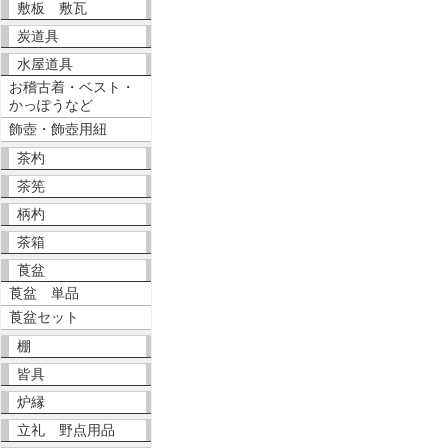
敷板 敷瓦
炭道具
水屋道具
お稽古着・ベスト・
かっぽうなど
飾壺・飾壺用紐
茶杓
茶筅
柄杓
茶箱
莨盆
莨盆 単品
莨盆セット
棚
皆具
炉縁
立礼 野点用品