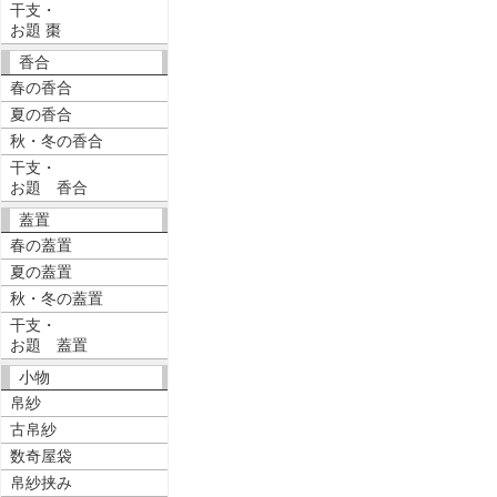
干支・
お題 棗
香合
春の香合
夏の香合
秋・冬の香合
干支・
お題 香合
蓋置
春の蓋置
夏の蓋置
秋・冬の蓋置
干支・
お題 蓋置
小物
帛紗
古帛紗
数奇屋袋
帛紗挟み