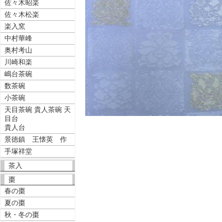
佐々木昭楽
佐々木松楽
楽入窯
中村華峰
奥村考山
川崎和楽
嶋台茶碗
数茶碗
小茶碗
天目茶碗 貴人茶碗 天
目台
貴人台
景徳鎮 王懐英 作
手塚祥堂
茶入
棗
春の棗
夏の棗
秋・冬の棗