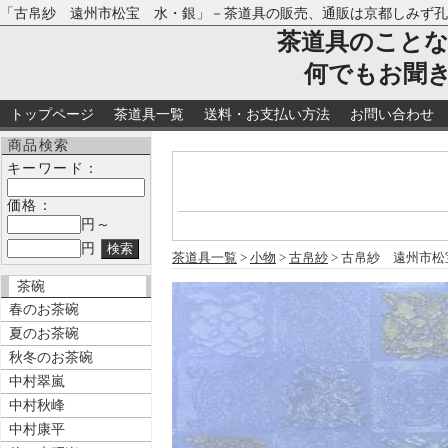
「古帛紗 遠州市松宝 水・銀」－茶道具の販売、通販は京都しみず孔
茶道具のこと
何でもお聞
トップページ
茶道具一覧
送料・お支払い方法
お問い合わせ
商品検索
キーワード：
価格：
円～
円
茶道具一覧
>
小物
>
古帛紗
> 古帛紗 遠州市
茶碗
春のお茶碗
夏のお茶碗
秋冬のお茶碗
中村翠嵐
中村秋峰
中村康平