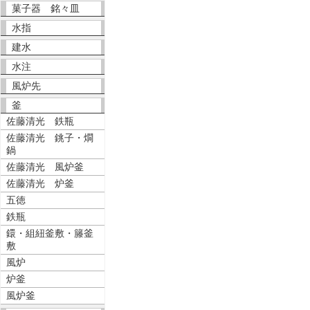
菓子器 銘々皿
水指
建水
水注
風炉先
釜
佐藤清光 鉄瓶
佐藤清光 銚子・燗
鍋
佐藤清光 風炉釜
佐藤清光 炉釜
五徳
鉄瓶
鐶・組紐釜敷・籐釜
敷
風炉
炉釜
風炉釜