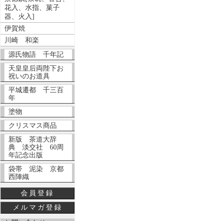
花入、水指、菓子
器、火入]
伊賀焼
川崎 和楽
源氏物語 千年記
天皇皇后両陛下お
祝いのお道具
平城遷都 千三百
年
塗物
クリスマス商品
新版 茶道大辞
典 淡交社 60周
年記念出版
袋帯 泥染 京都
西陣織
会員登録
メルマガ登録