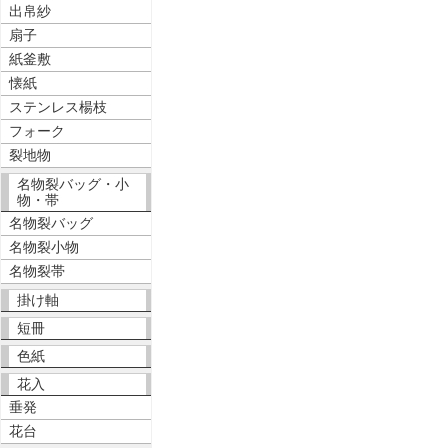
出帛紗
扇子
紙釜敷
懐紙
ステンレス楊枝
フォーク
裂地物
名物裂バッグ・小
物・帯
名物裂バッグ
名物裂小物
名物裂帯
掛け軸
短冊
色紙
花入
垂発
花台