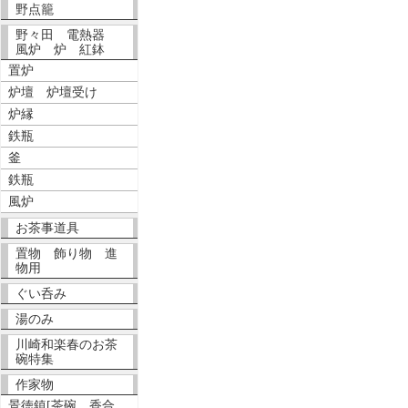
野点籠
野々田 電熱器
風炉 炉 紅鉢
置炉
炉壇 炉壇受け
炉縁
鉄瓶
釜
鉄瓶
風炉
お茶事道具
置物 飾り物 進
物用
ぐい呑み
湯のみ
川崎和楽春のお茶
碗特集
作家物
景徳鎮[茶碗、香合、