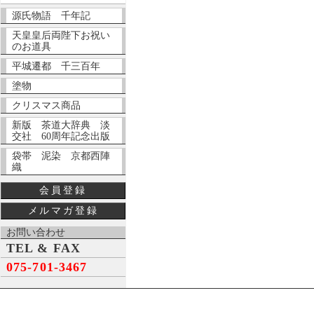
源氏物語 千年記
天皇皇后両陛下お祝い
のお道具
平城遷都 千三百年
塗物
クリスマス商品
新版 茶道大辞典 淡
交社 60周年記念出版
袋帯 泥染 京都西陣
織
会員登録
メルマガ登録
お問い合わせ
TEL & FAX
075-701-3467