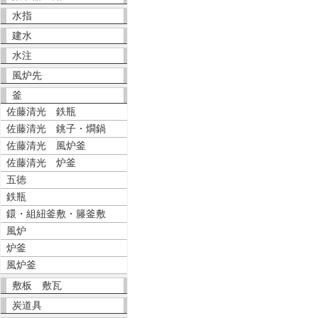
水指
建水
水注
風炉先
釜
佐藤清光 鉄瓶
佐藤清光 銚子・燗鍋
佐藤清光 風炉釜
佐藤清光 炉釜
五徳
鉄瓶
鐶・組紐釜敷・籐釜敷
風炉
炉釜
風炉釜
敷板 敷瓦
炭道具