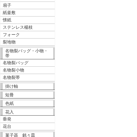
扇子
紙釜敷
懐紙
ステンレス楊枝
フォーク
裂地物
名物裂バッグ・小物・
帯
名物裂バッグ
名物裂小物
名物裂帯
掛け軸
短冊
色紙
花入
垂発
花台
菓子器 銘々皿