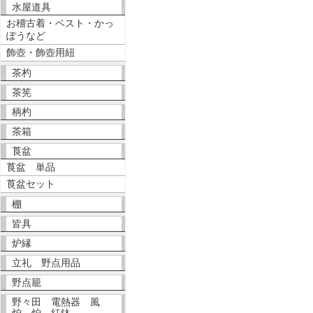
水屋道具
お稽古着・ベスト・かっ
ぽうなど
飾壺・飾壺用紐
茶杓
茶筅
柄杓
茶箱
莨盆
莨盆 単品
莨盆セット
棚
皆具
炉縁
立礼 野点用品
野点籠
野々田 電熱器 風