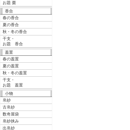
お題 棗
香合
春の香合
夏の香合
秋・冬の香合
干支・
お題 香合
蓋置
春の蓋置
夏の蓋置
秋・冬の蓋置
干支・
お題 蓋置
小物
帛紗
古帛紗
数奇屋袋
帛紗挟み
出帛紗