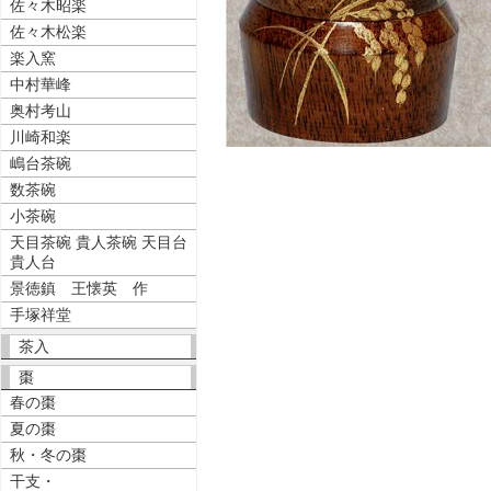
佐々木昭楽
佐々木松楽
楽入窯
中村華峰
奥村考山
川崎和楽
嶋台茶碗
数茶碗
小茶碗
天目茶碗 貴人茶碗 天目台
貴人台
景徳鎮 王懐英 作
手塚祥堂
茶入
棗
春の棗
夏の棗
秋・冬の棗
干支・