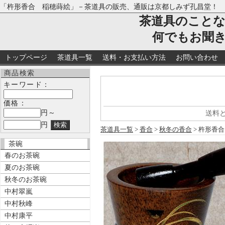
「杵形香合 稲穂蒔絵」－茶道具の販売、通販は京都しみず孔昌堂！
茶道具のこと
何でもお聞
トップページ
茶道具一覧
送料・お支払い方法
お問い合わせ
商品検索
キーワード：
価格：
円～
送料
円
茶道具一覧
>
香合
>
秋冬の香合
> 杵形香
茶碗
春のお茶碗
夏のお茶碗
秋冬のお茶碗
中村翠嵐
中村秋峰
中村康平