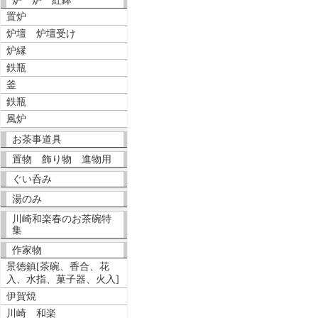
炉 炉 紅鉢
置炉
炉壇 炉壇受け
炉縁
鉄瓶
釜
鉄瓶
風炉
お茶事道具
置物 飾り物 進物用
ぐい呑み
湯のみ
川崎和楽春のお茶碗特
集
作家物
景徳鎮[茶碗、香合、花
入、水指、菓子器、火入]
伊賀焼
川崎 和楽