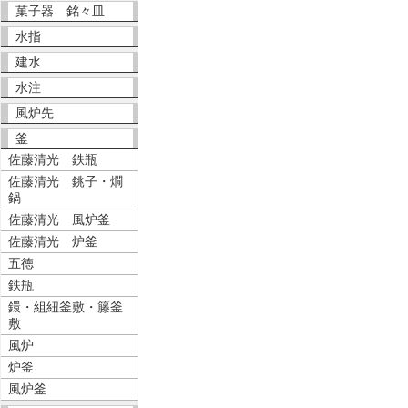
菓子器 銘々皿
水指
建水
水注
風炉先
釜
佐藤清光 鉄瓶
佐藤清光 銚子・燗
鍋
佐藤清光 風炉釜
佐藤清光 炉釜
五徳
鉄瓶
鐶・組紐釜敷・籐釜
敷
風炉
炉釜
風炉釜