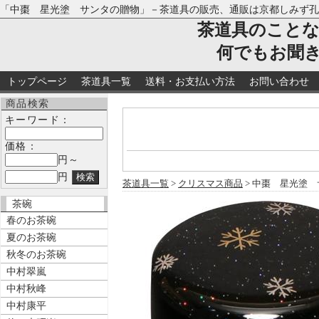
「中棗 星光塗 サンタの贈物」－茶道具の販売、通販は京都しみず孔
茶道具のこと
何でもお聞
トップページ
茶道具一覧
送料・お支払い方法
お問い合わせ
商品検索
キーワード：
価格：
円～
円
茶道具一覧
>
クリスマス商品
> 中棗 星光塗
茶碗
春のお茶碗
夏のお茶碗
秋冬のお茶碗
中村翠嵐
中村秋峰
中村康平