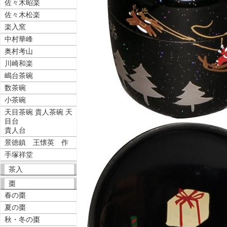
佐々木昭楽
佐々木松楽
楽入窯
中村華峰
奥村考山
川崎和楽
嶋台茶碗
数茶碗
小茶碗
天目茶碗 貴人茶碗 天
目台
貴人台
景徳鎮 王懐英 作
手塚祥堂
茶入
棗
春の棗
夏の棗
秋・冬の棗