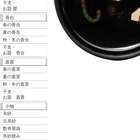
干支・
お題 棗
香合
春の香合
夏の香合
秋・冬の香合
干支・
お題 香合
蓋置
春の蓋置
夏の蓋置
秋・冬の蓋置
干支・
お題 蓋置
小物
帛紗
古帛紗
数奇屋袋
帛紗挟み