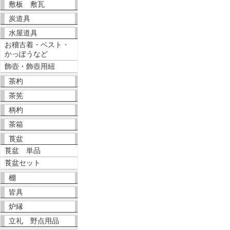
敷板 敷瓦
炭道具
水屋道具
お稽古着・ベスト・
かっぽうなど
飾壺・飾壺用紐
茶杓
茶筅
柄杓
茶箱
莨盆
莨盆 単品
莨盆セット
棚
皆具
炉縁
立礼 野点用品