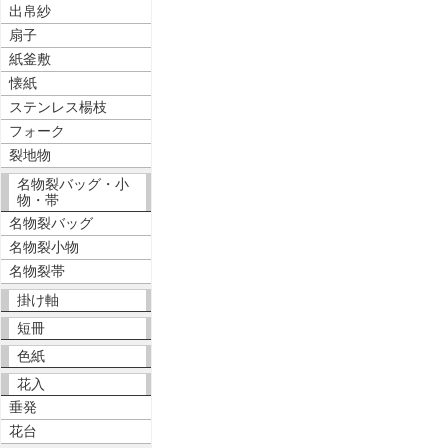
出帛紗
扇子
紙釜敷
懐紙
ステンレス楊枝
フォーク
裂地物
名物裂バッグ・小
物・帯
名物裂バッグ
名物裂小物
名物裂帯
掛け軸
短冊
色紙
花入
垂発
花台