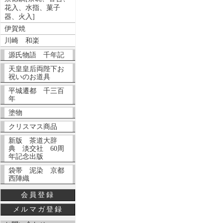
花入、水指、菓子
器、火入]
伊賀焼
川崎 和楽
源氏物語 千年記
天皇皇后両陛下お
祝いのお道具
平城遷都 千三百
年
塗物
クリスマス商品
新版 茶道大辞
典 淡交社 60周
年記念出版
袋帯 泥染 京都
西陣織
会員登録
メルマガ登録