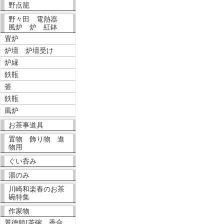
野点籠
野々田 電熱器
風炉 炉 紅鉢
置炉
炉壇 炉壇受け
炉縁
鉄瓶
釜
鉄瓶
風炉
お茶事道具
置物 飾り物 進
物用
ぐい呑み
湯のみ
川崎和楽春のお茶
碗特集
作家物
景徳鎮[茶碗、香合、