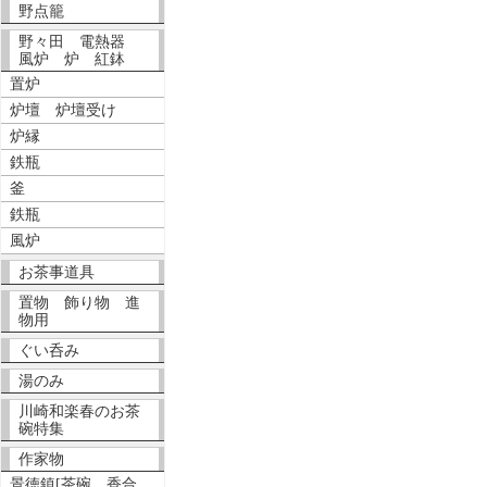
野点籠
野々田 電熱器
風炉 炉 紅鉢
置炉
炉壇 炉壇受け
炉縁
鉄瓶
釜
鉄瓶
風炉
お茶事道具
置物 飾り物 進
物用
ぐい呑み
湯のみ
川崎和楽春のお茶
碗特集
作家物
景徳鎮[茶碗、香合、