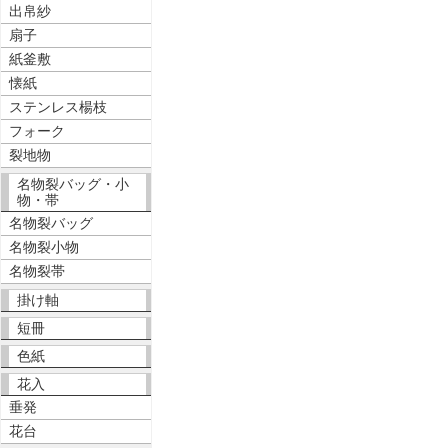
出帛紗
扇子
紙釜敷
懐紙
ステンレス楊枝
フォーク
裂地物
名物裂バッグ・小
物・帯
名物裂バッグ
名物裂小物
名物裂帯
掛け軸
短冊
色紙
花入
垂発
花台