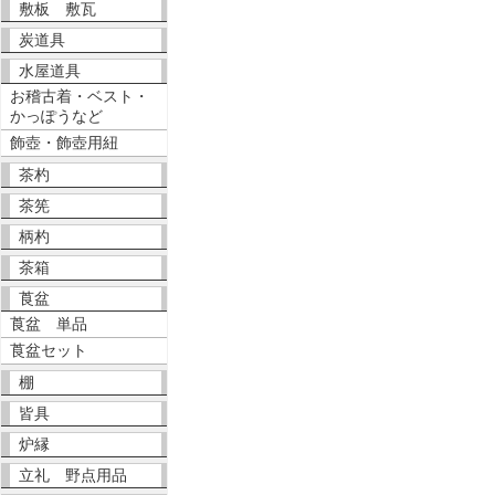
敷板 敷瓦
炭道具
水屋道具
お稽古着・ベスト・
かっぽうなど
飾壺・飾壺用紐
茶杓
茶筅
柄杓
茶箱
莨盆
莨盆 単品
莨盆セット
棚
皆具
炉縁
立礼 野点用品