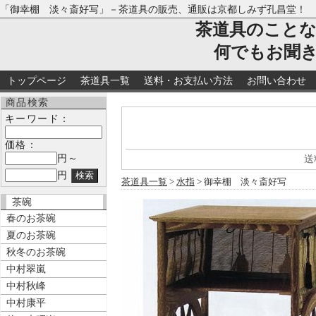
「御幸棚 淡々斎好写」－茶道具の販売、通販は京都しみず孔昌堂！
茶道具のこと
何でもお聞
トップページ
茶道具一覧
送料・お支払い方法
お問い合わせ
商品検索
キーワード：
価格：
円～
送
円
茶道具一覧
>
水指
> 御幸棚 淡々斎好写
茶碗
春のお茶碗
夏のお茶碗
秋冬のお茶碗
中村翠嵐
中村秋峰
中村康平