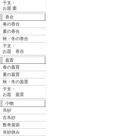
干支・
お題 棗
香合
春の香合
夏の香合
秋・冬の香合
干支・
お題 香合
蓋置
春の蓋置
夏の蓋置
秋・冬の蓋置
干支・
お題 蓋置
小物
帛紗
古帛紗
数奇屋袋
帛紗挟み