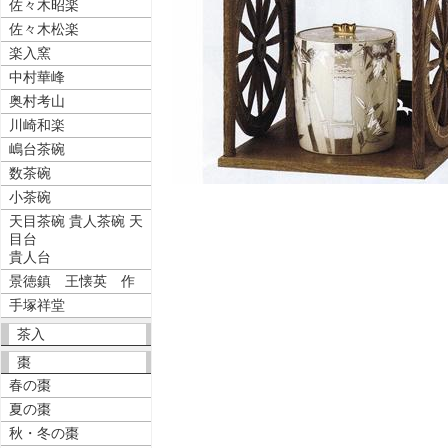
佐々木昭楽
佐々木松楽
楽入窯
中村華峰
奥村考山
川崎和楽
嶋台茶碗
数茶碗
小茶碗
天目茶碗 貴人茶碗 天
目台
貴人台
景徳鎮 王懐英 作
手塚祥堂
茶入
棗
春の棗
夏の棗
秋・冬の棗