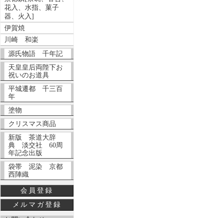
花入、水指、菓子
器、火入]
伊賀焼
川崎 和楽
源氏物語 千年記
天皇皇后両陛下お
祝いのお道具
平城遷都 千三百
年
塗物
クリスマス商品
新版 茶道大辞
典 淡交社 60周
年記念出版
袋帯 泥染 京都
西陣織
会員登録
メルマガ登録