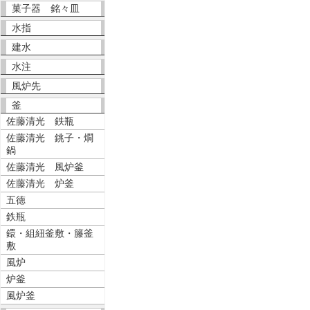
菓子器 銘々皿
水指
建水
水注
風炉先
釜
佐藤清光 鉄瓶
佐藤清光 銚子・燗
鍋
佐藤清光 風炉釜
佐藤清光 炉釜
五徳
鉄瓶
鐶・組紐釜敷・籐釜
敷
風炉
炉釜
風炉釜