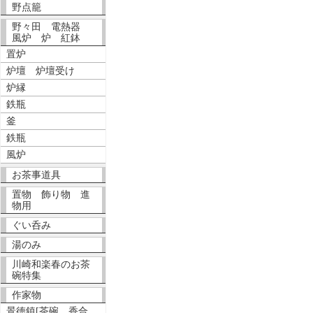
野点籠
野々田 電熱器
風炉 炉 紅鉢
置炉
炉壇 炉壇受け
炉縁
鉄瓶
釜
鉄瓶
風炉
お茶事道具
置物 飾り物 進
物用
ぐい呑み
湯のみ
川崎和楽春のお茶
碗特集
作家物
景徳鎮[茶碗、香合、