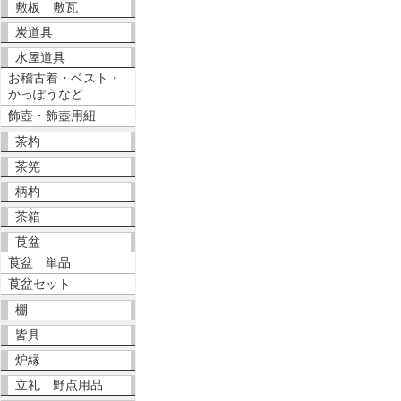
敷板 敷瓦
炭道具
水屋道具
お稽古着・ベスト・
かっぽうなど
飾壺・飾壺用紐
茶杓
茶筅
柄杓
茶箱
莨盆
莨盆 単品
莨盆セット
棚
皆具
炉縁
立礼 野点用品