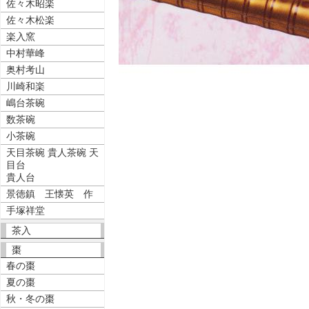
佐々木昭楽
佐々木松楽
楽入窯
中村華峰
奥村考山
川崎和楽
嶋台茶碗
数茶碗
小茶碗
天目茶碗 貴人茶碗 天
目台
貴人台
景徳鎮 王懐英 作
手塚祥堂
茶入
棗
春の棗
夏の棗
秋・冬の棗