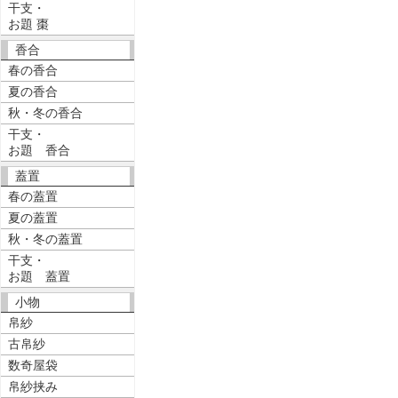
干支・
お題 棗
香合
春の香合
夏の香合
秋・冬の香合
干支・
お題 香合
蓋置
春の蓋置
夏の蓋置
秋・冬の蓋置
干支・
お題 蓋置
小物
帛紗
古帛紗
数奇屋袋
帛紗挟み