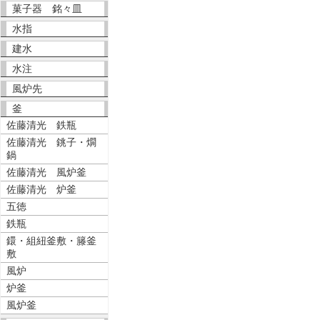
菓子器 銘々皿
水指
建水
水注
風炉先
釜
佐藤清光 鉄瓶
佐藤清光 銚子・燗
鍋
佐藤清光 風炉釜
佐藤清光 炉釜
五徳
鉄瓶
鐶・組紐釜敷・籐釜
敷
風炉
炉釜
風炉釜