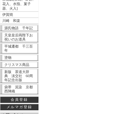
花入、水指、菓子
器、火入]
伊賀焼
川崎 和楽
源氏物語 千年記
天皇皇后両陛下お
祝いのお道具
平城遷都 千三百
年
塗物
クリスマス商品
新版 茶道大辞
典 淡交社 60周
年記念出版
袋帯 泥染 京都
西陣織
会員登録
メルマガ登録