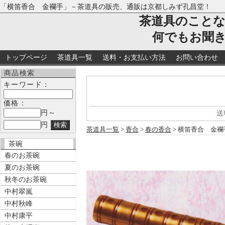
「横笛香合 金襴手」－茶道具の販売、通販は京都しみず孔昌堂！
茶道具のこと
何でもお聞
トップページ
茶道具一覧
送料・お支払い方法
お問い合わせ
商品検索
キーワード：
価格：
円～
送
円
茶道具一覧
>
香合
>
春の香合
> 横笛香合 金襴
茶碗
春のお茶碗
夏のお茶碗
秋冬のお茶碗
中村翠嵐
中村秋峰
中村康平