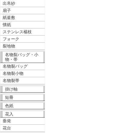
出帛紗
扇子
紙釜敷
懐紙
ステンレス楊枝
フォーク
裂地物
名物裂バッグ・小
物・帯
名物裂バッグ
名物裂小物
名物裂帯
掛け軸
短冊
色紙
花入
垂発
花台