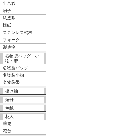
出帛紗
扇子
紙釜敷
懐紙
ステンレス楊枝
フォーク
裂地物
名物裂バッグ・小
物・帯
名物裂バッグ
名物裂小物
名物裂帯
掛け軸
短冊
色紙
花入
垂発
花台