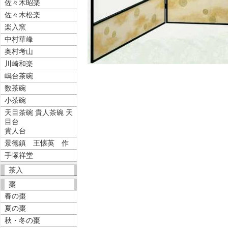
佐々木昭楽
佐々木松楽
楽入窯
中村華峰
奥村考山
川崎和楽
嶋台茶碗
数茶碗
小茶碗
天目茶碗 貴人茶碗 天
目台
貴人台
景徳鎮 王懐英 作
手塚祥堂
茶入
棗
春の棗
夏の棗
秋・冬の棗