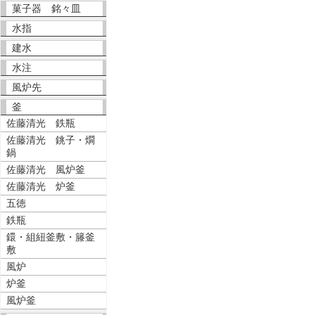
菓子器 銘々皿
水指
建水
水注
風炉先
釜
佐藤清光 鉄瓶
佐藤清光 銚子・燗
鍋
佐藤清光 風炉釜
佐藤清光 炉釜
五徳
鉄瓶
鐶・組紐釜敷・籐釜
敷
風炉
炉釜
風炉釜