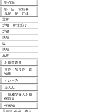
野点籠
野々田 電熱器
風炉 炉 紅鉢
置炉
炉壇 炉壇受け
炉縁
鉄瓶
釜
鉄瓶
風炉
お茶事道具
置物 飾り物 進
物用
ぐい呑み
湯のみ
川崎和楽春のお茶
碗特集
作家物
景徳鎮[茶碗、香合、