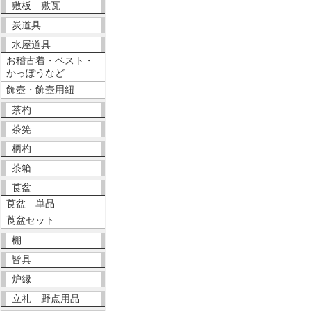
敷板 敷瓦
炭道具
水屋道具
お稽古着・ベスト・
かっぽうなど
飾壺・飾壺用紐
茶杓
茶筅
柄杓
茶箱
莨盆
莨盆 単品
莨盆セット
棚
皆具
炉縁
立礼 野点用品