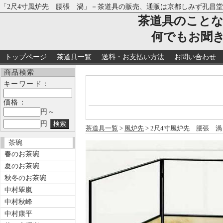
「2尺4寸風炉先 腰張 渦」－茶道具の販売、通販は京都しみず孔昌
茶道具のこと
何でもお聞
トップページ
茶道具一覧
送料・お支払い方法
お問い合わせ
商品検索
キーワード：
価格：
円～
円
茶道具一覧
>
風炉先
> 2尺4寸風炉先 腰張 渦
茶碗
春のお茶碗
夏のお茶碗
秋冬のお茶碗
中村翠嵐
中村秋峰
中村康平