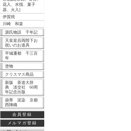
花入、水指、菓子
器、火入]
伊賀焼
川崎 和楽
源氏物語 千年記
天皇皇后両陛下お
祝いのお道具
平城遷都 千三百
年
塗物
クリスマス商品
新版 茶道大辞
典 淡交社 60周
年記念出版
袋帯 泥染 京都
西陣織
会員登録
メルマガ登録