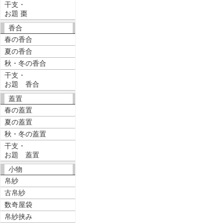
干支・
お題 棗
香合
春の香合
夏の香合
秋・冬の香合
干支・
お題 香合
蓋置
春の蓋置
夏の蓋置
秋・冬の蓋置
干支・
お題 蓋置
小物
帛紗
古帛紗
数奇屋袋
帛紗挟み