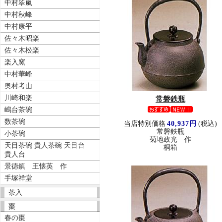
中村翠嵐
中村秋峰
中村康平
佐々木昭楽
佐々木松楽
楽入窯
中村華峰
奥村考山
川崎和楽
常磐鉄瓶
嶋台茶碗
数茶碗
当店特別価格
40,937円
(税込)
常磐鉄瓶
小茶碗
菊地政光 作
天目茶碗 貴人茶碗 天目台
桐箱
貴人台
景徳鎮 王懐英 作
手塚祥堂
茶入
棗
春の棗