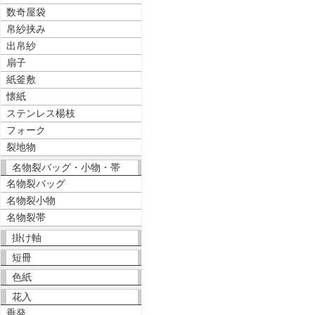
数奇屋袋
帛紗挟み
出帛紗
扇子
紙釜敷
懐紙
ステンレス楊枝
フォーク
裂地物
名物裂バッグ・小物・帯
名物裂バッグ
名物裂小物
名物裂帯
掛け軸
短冊
色紙
花入
垂発