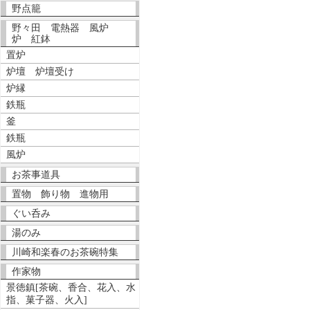
野点籠
野々田 電熱器 風炉
炉 紅鉢
置炉
炉壇 炉壇受け
炉縁
鉄瓶
釜
鉄瓶
風炉
お茶事道具
置物 飾り物 進物用
ぐい呑み
湯のみ
川崎和楽春のお茶碗特集
作家物
景徳鎮[茶碗、香合、花入、水
指、菓子器、火入]