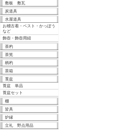
敷板 敷瓦
炭道具
水屋道具
お稽古着・ベスト・かっぽう
など
飾壺・飾壺用紐
茶杓
茶筅
柄杓
茶箱
莨盆
莨盆 単品
莨盆セット
棚
皆具
炉縁
立礼 野点用品