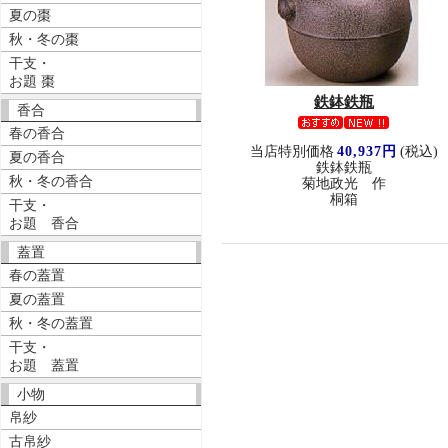
夏の棗
秋・冬の棗
干支・
お題 棗
鉄鉢鉄瓶
香合
春の香合
当店特別価格
40,937円
(税込)
夏の香合
鉄鉢鉄瓶
秋・冬の香合
菊地政光 作
桐箱
干支・
お題 香合
蓋置
春の蓋置
夏の蓋置
秋・冬の蓋置
干支・
お題 蓋置
小物
帛紗
古帛紗