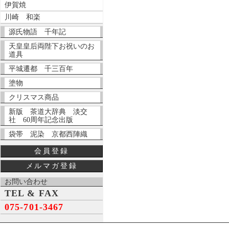
伊賀焼
川崎 和楽
源氏物語 千年記
天皇皇后両陛下お祝いのお
道具
平城遷都 千三百年
塗物
クリスマス商品
新版 茶道大辞典 淡交
社 60周年記念出版
袋帯 泥染 京都西陣織
会員登録
メルマガ登録
お問い合わせ
TEL & FAX
075-701-3467