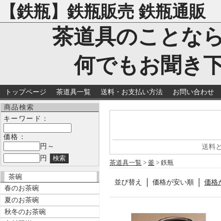
【鉄瓶】鉄瓶販売 鉄瓶通販
茶道具のことな
何でもお聞き
トップページ
茶道具一覧
送料・お支払い方法
お問い合わせ
商品検索
キーワード：
価格：
円～
送料
円
茶道具一覧
>
釜
> 鉄瓶
茶碗
並び替え
価格が安い順
価格
春のお茶碗
夏のお茶碗
秋冬のお茶碗