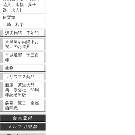
花入、水指、菓子
器、火入]
伊賀焼
川崎 和楽
源氏物語 千年記
天皇皇后両陛下お
祝いのお道具
平城遷都 千三百
年
塗物
クリスマス商品
新版 茶道大辞
典 淡交社 60周
年記念出版
袋帯 泥染 京都
西陣織
会員登録
メルマガ登録