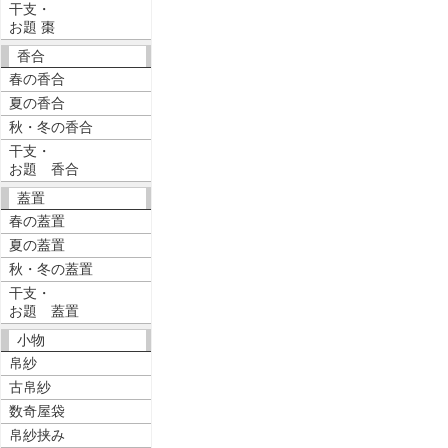
干支・
お題 棗
香合
春の香合
夏の香合
秋・冬の香合
干支・
お題 香合
蓋置
春の蓋置
夏の蓋置
秋・冬の蓋置
干支・
お題 蓋置
小物
帛紗
古帛紗
数奇屋袋
帛紗挟み