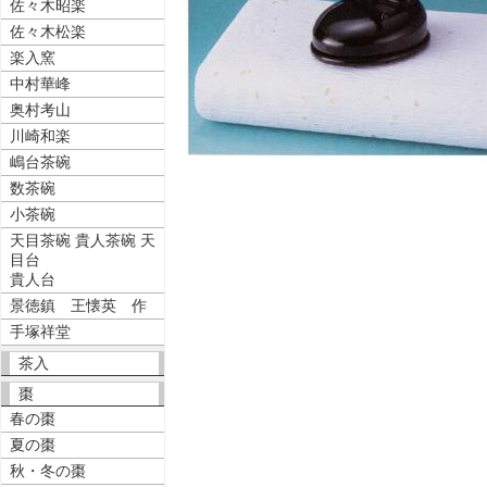
佐々木昭楽
佐々木松楽
楽入窯
中村華峰
奥村考山
川崎和楽
嶋台茶碗
数茶碗
小茶碗
天目茶碗 貴人茶碗 天
目台
貴人台
景徳鎮 王懐英 作
手塚祥堂
茶入
棗
春の棗
夏の棗
秋・冬の棗