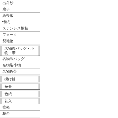
出帛紗
扇子
紙釜敷
懐紙
ステンレス楊枝
フォーク
裂地物
名物裂バッグ・小
物・帯
名物裂バッグ
名物裂小物
名物裂帯
掛け軸
短冊
色紙
花入
垂発
花台