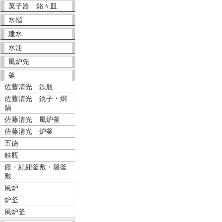
菓子器 銘々皿
水指
建水
水注
風炉先
釜
佐藤清光 鉄瓶
佐藤清光 銚子・燗
鍋
佐藤清光 風炉釜
佐藤清光 炉釜
五徳
鉄瓶
鐶・組紐釜敷・籐釜
敷
風炉
炉釜
風炉釜