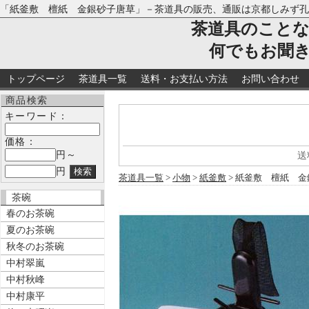
「紙釜敷 檀紙 金銀砂子唐草」－茶道具の販売、通販は京都しみず孔
茶道具のこと
何でもお聞
トップページ
茶道具一覧
送料・お支払い方法
お問い合わせ
商品検索
キーワード：
価格：
円～
送
円
茶道具一覧
>
小物
>
紙釜敷
> 紙釜敷 檀紙 
茶碗
春のお茶碗
夏のお茶碗
秋冬のお茶碗
中村翠嵐
中村秋峰
中村康平