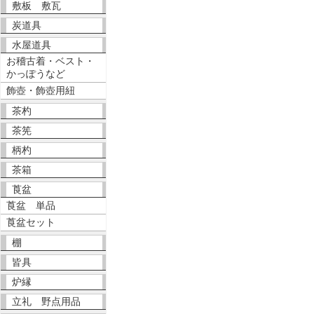
敷板 敷瓦
炭道具
水屋道具
お稽古着・ベスト・
かっぽうなど
飾壺・飾壺用紐
茶杓
茶筅
柄杓
茶箱
莨盆
莨盆 単品
莨盆セット
棚
皆具
炉縁
立礼 野点用品