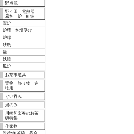
野点籠
野々田 電熱器
風炉 炉 紅鉢
置炉
炉壇 炉壇受け
炉縁
鉄瓶
釜
鉄瓶
風炉
お茶事道具
置物 飾り物 進
物用
ぐい呑み
湯のみ
川崎和楽春のお茶
碗特集
作家物
景徳鎮[茶碗、香合、