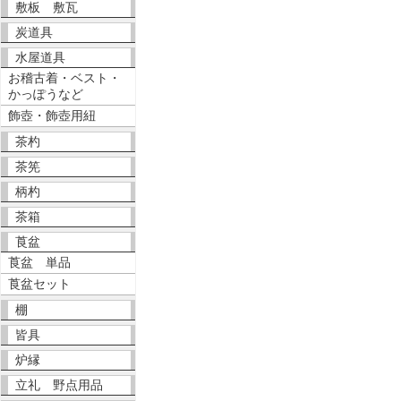
敷板 敷瓦
炭道具
水屋道具
お稽古着・ベスト・
かっぽうなど
飾壺・飾壺用紐
茶杓
茶筅
柄杓
茶箱
莨盆
莨盆 単品
莨盆セット
棚
皆具
炉縁
立礼 野点用品