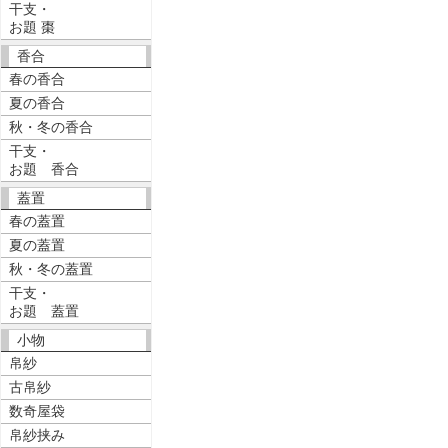
干支・
お題 棗
香合
春の香合
夏の香合
秋・冬の香合
干支・
お題 香合
蓋置
春の蓋置
夏の蓋置
秋・冬の蓋置
干支・
お題 蓋置
小物
帛紗
古帛紗
数奇屋袋
帛紗挟み