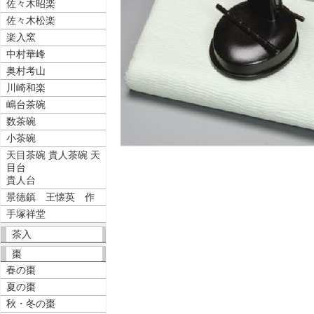
佐々木昭楽
佐々木松楽
楽入窯
中村華峰
奥村考山
川崎和楽
嶋台茶碗
数茶碗
小茶碗
天目茶碗 貴人茶碗 天
目台
貴人台
景徳鎮 王懐英 作
手塚祥堂
茶入
棗
春の棗
夏の棗
秋・冬の棗