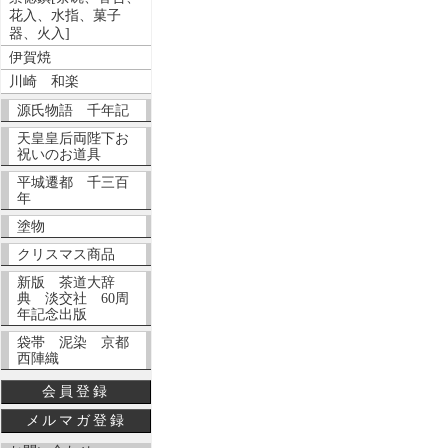
花入、水指、菓子
器、火入]
伊賀焼
川崎 和楽
源氏物語 千年記
天皇皇后両陛下お
祝いのお道具
平城遷都 千三百
年
塗物
クリスマス商品
新版 茶道大辞
典 淡交社 60周
年記念出版
袋帯 泥染 京都
西陣織
会員登録
メルマガ登録