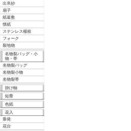
出帛紗
扇子
紙釜敷
懐紙
ステンレス楊枝
フォーク
裂地物
名物裂バッグ・小
物・帯
名物裂バッグ
名物裂小物
名物裂帯
掛け軸
短冊
色紙
花入
垂発
花台