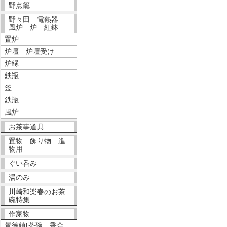
野点籠
野々田 電熱器
風炉 炉 紅鉢
置炉
炉壇 炉壇受け
炉縁
鉄瓶
釜
鉄瓶
風炉
お茶事道具
置物 飾り物 進
物用
ぐい呑み
湯のみ
川崎和楽春のお茶
碗特集
作家物
景徳鎮[茶碗、香合、