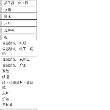
菓子器 銘々皿
水指
建水
水注
風炉先
釜
佐藤清光 鉄瓶
佐藤清光 銚子・燗
鍋
佐藤清光 風炉釜
佐藤清光 炉釜
五徳
鉄瓶
鐶・組紐釜敷・籐釜
敷
風炉
炉釜
風炉釜