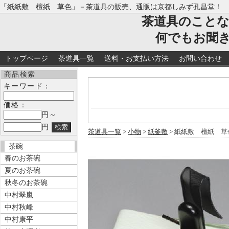
「紙紙敷 檀紙 草色」－茶道具の販売、通販は京都しみず孔昌堂！
茶道具のこと
何でもお聞
トップページ
茶道具一覧
送料・お支払い方法
お問い合わせ
商品検索
キーワード：
価格：
円～
円
茶道具一覧
>
小物
>
紙釜敷
> 紙紙敷 檀紙 草
茶碗
春のお茶碗
夏のお茶碗
秋冬のお茶碗
中村翠嵐
中村秋峰
中村康平